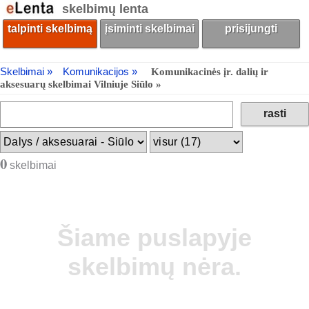
skelbimų lenta
talpinti skelbimą
įsiminti skelbimai
prisijungti
Skelbimai »
Komunikacijos »
Komunikacinės įr. dalių ir
aksesuarų skelbimai Vilniuje Siūlo »
0
skelbimai
Šiame puslapyje
skelbimų nėra.