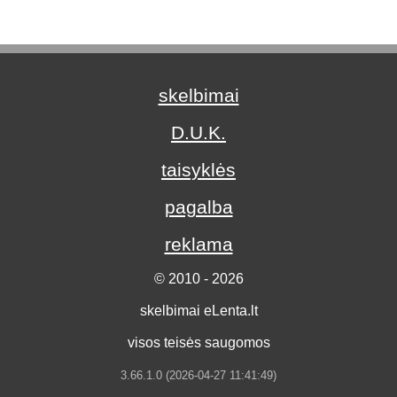
skelbimai
D.U.K.
taisyklės
pagalba
reklama
© 2010 - 2026
skelbimai eLenta.lt
visos teisės saugomos
3.66.1.0 (2026-04-27 11:41:49)