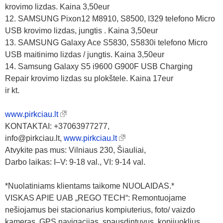
krovimo lizdas. Kaina 3,50eur
12. SAMSUNG Pixon12 M8910, S8500, I329 telefono Micro
USB krovimo lizdas, jungtis . Kaina 3,50eur
13. SAMSUNG Galaxy Ace S5830, S5830i telefono Micro
USB maitinimo lizdas / jungtis. Kaina 3,50eur
14. Samsung Galaxy S5 i9600 G900F USB Charging
Repair krovimo lizdas su plokštele. Kaina 17eur
ir kt.
www.pirkciau.lt
KONTAKTAI: +37063977277,
info@pirkciau.lt,
www.pirkciau.lt
Atvykite pas mus: Vilniaus 230, Šiauliai,
Darbo laikas: I–V: 9-18 val., VI: 9-14 val.
*Nuolatiniams klientams taikome NUOLAIDAS.*
VISKAS APIE UAB „REGO TECH“: Remontuojame
nešiojamus bei stacionarius kompiuterius, foto/ vaizdo
kameras, GPS navigacijas, spausdintuvus, kopijuoklius,