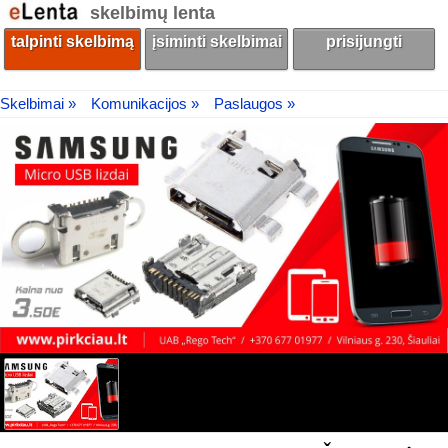
skelbimų lenta
talpinti skelbimą
įsiminti skelbimai
prisijungti
Skelbimai »
Komunikacijos »
Paslaugos »