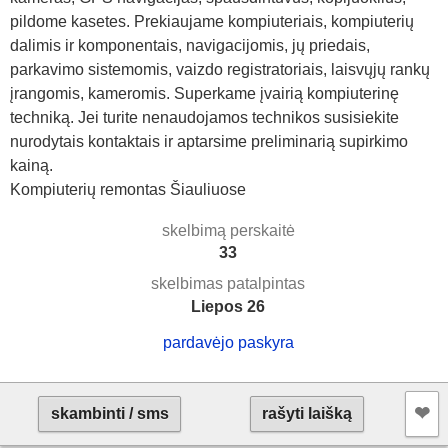
pildome kasetes. Prekiaujame kompiuteriais, kompiuterių
dalimis ir komponentais, navigacijomis, jų priedais,
parkavimo sistemomis, vaizdo registratoriais, laisvųjų rankų
įrangomis, kameromis. Superkame įvairią kompiuterinę
techniką. Jei turite nenaudojamos technikos susisiekite
nurodytais kontaktais ir aptarsime preliminarią supirkimo
kainą.
Kompiuterių remontas Šiauliuose
skelbimą perskaitė
33
skelbimas patalpintas
Liepos 26
pardavėjo paskyra
❤︎
skambinti / sms
rašyti laišką