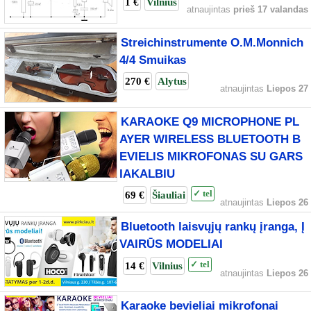
1 €
Vilnius
atnaujintas
prieš 17 valandas
Streichinstrumente O.M.Monnich
4/4 Smuikas
270 €
Alytus
atnaujintas
Liepos 27
KARAOKE Q9 MICROPHONE PL
AYER WIRELESS BLUETOOTH B
EVIELIS MIKROFONAS SU GARS
IAKALBIU
69 €
Šiauliai
✓ tel
atnaujintas
Liepos 26
Bluetooth laisvųjų rankų įranga, Į
VAIRŪS MODELIAI
14 €
Vilnius
✓ tel
atnaujintas
Liepos 26
Karaoke bevieliai mikrofonai