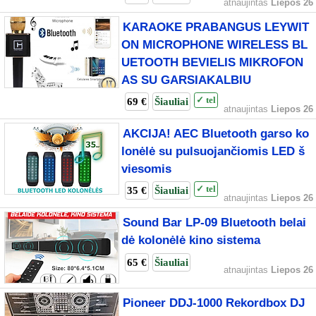
atnaujintas
Liepos 26
KARAOKE PRABANGUS LEYWIT
ON MICROPHONE WIRELESS BL
UETOOTH BEVIELIS MIKROFON
AS SU GARSIAKALBIU
69 €
Šiauliai
✓ tel
atnaujintas
Liepos 26
AKCIJA! AEC Bluetooth garso ko
lonėlė su pulsuojančiomis LED š
viesomis
35 €
Šiauliai
✓ tel
atnaujintas
Liepos 26
Sound Bar LP-09 Bluetooth belai
dė kolonėlė kino sistema
65 €
Šiauliai
atnaujintas
Liepos 26
Pioneer DDJ-1000 Rekordbox DJ