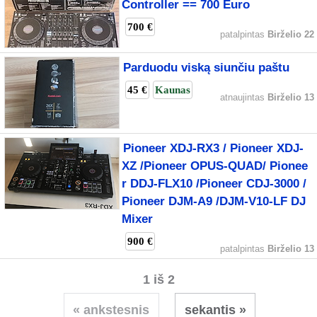
Controller == 700 Euro
700 €
patalpintas
Birželio 22
Parduodu viską siunčiu paštu
45 €
Kaunas
atnaujintas
Birželio 13
Pioneer XDJ-RX3 / Pioneer XDJ-
XZ /Pioneer OPUS-QUAD/ Pionee
r DDJ-FLX10 /Pioneer CDJ-3000 /
Pioneer DJM-A9 /DJM-V10-LF DJ
Mixer
900 €
patalpintas
Birželio 13
1 iš 2
« ankstesnis
sekantis »