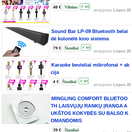
40 €
Vilnius
✓ tel
atnaujintas
Liepos 26
Sound Bar LP-09 Bluetooth belai
dė kolonėlė kino sistema
79 €
Šiauliai
✓ tel
atnaujintas
Liepos 26
Karaoke bevieliai mikrofonai + ak
cija
4 €
Šiauliai
✓ tel
atnaujintas
Liepos 26
MINGLING COMFORT BLUETOO
TH LAISVŲJŲ RANKŲ ĮRANGA A
UKŠTOS KOKYBĖS SU BALSO K
OMANDOMIS
39 €
Šiauliai