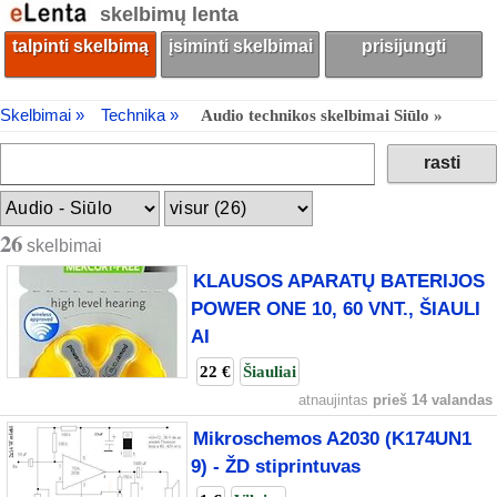
skelbimų lenta
talpinti skelbimą
įsiminti skelbimai
prisijungti
Skelbimai »
Technika »
Audio technikos skelbimai Siūlo »
26
skelbimai
KLAUSOS APARATŲ BATERIJOS
POWER ONE 10, 60 VNT., ŠIAULI
AI
22 €
Šiauliai
atnaujintas
prieš 14 valandas
Mikroschemos A2030 (K174UN1
9) - ŽD stiprintuvas