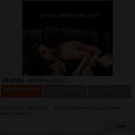
skelbimų lenta
talpinti skelbimą
įsiminti skelbimai
prisijungti
Skelbimai »
Pažintys »
Pažinčių skelbimai: mergina ieško
vaikino Rietave »