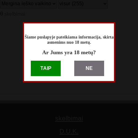
0
skelbimai
Šiame puslapyje pateikiama informacija, skirta
asmenims nuo 18 metų.
Šiame puslapyje
Ar Jums yra 18 metų?
skelbimų nėra.
TAIP
NE
skelbimai
D.U.K.