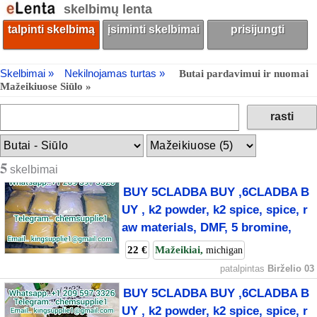
skelbimų lenta
talpinti skelbimą
įsiminti skelbimai
prisijungti
Skelbimai »
Nekilnojamas turtas »
Butai pardavimui ir nuomai
Mažeikiuose Siūlo »
5
skelbimai
BUY 5CLADBA BUY ,6CLADBA B
UY , k2 powder, k2 spice, spice, r
aw materials, DMF, 5 bromine,
22 €
Mažeikiai,
michigan
patalpintas
Birželio 03
BUY 5CLADBA BUY ,6CLADBA B
UY , k2 powder, k2 spice, spice, r