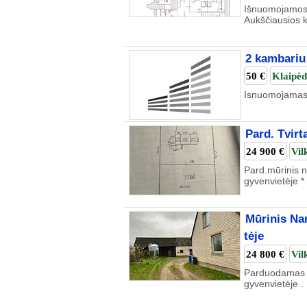
Išnuomojamos A
Aukščiausios k
2 kambariu
50 €
Klaipė
Isnuomojamas 
Pard. Tvirt
24 900 €
Vil
Pard.mūrinis n
gyvenvietėje *
Mūrinis Nam
tėje
24 800 €
Vil
Parduodamas t
gyvenvietėje .