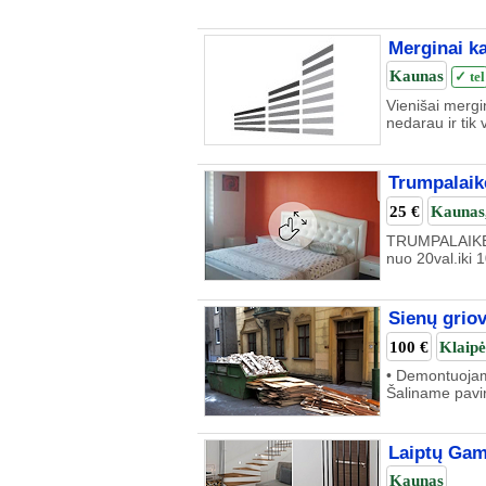
Merginai k
Kaunas
✓ tel
Vienišai mergi
nedarau ir tik 
Trumpalaik
25 €
Kaunas
TRUMPALAIKĖ 1
nuo 20val.iki 1
Sienų grio
100 €
Klaip
• Demontuojame
Šaliname pavirš
Laiptų Gam
Kaunas