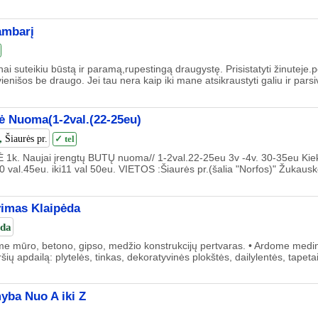
ambarį
nai suteikiu būstą ir paramą,rupestingą draugystę. Prisistatyti žinuteje
vienišos be draugo. Jei tau nera kaip iki mane atsikraustyti galiu ir parsiv
ė Nuoma(1-2val.(22-25eu)
,
Šiaurės pr.
✓ tel
k. Naujai įrengtų BUTŲ nuoma// 1-2val.22-25eu 3v -4v. 30-35eu Ki
0 val.45eu. iki11 val 50eu. VIETOS :Šiaurės pr.(šalia "Norfos)" Žukausko 
vimas Klaipėda
ėda
 mūro, betono, gipso, medžio konstrukcijų pertvaras. • Ardome medine
ių apdailą: plytelės, tinkas, dekoratyvinės plokštės, dailylentės, tapetai,
yba Nuo A iki Z