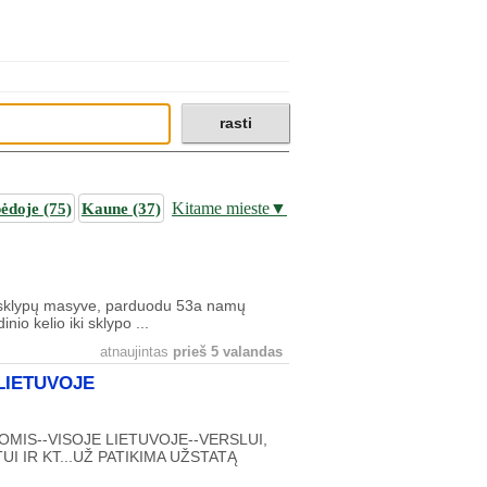
pėdoje
(75)
Kaune
(37)
Kitame mieste▼
ų sklypų masyve, parduodu 53a namų
io kelio iki sklypo ...
atnaujintas
prieš 5 valandas
LIETUVOJE
MIS--VISOJE LIETUVOJE--VERSLUI,
 IR KT...UŽ PATIKIMA UŽSTATĄ