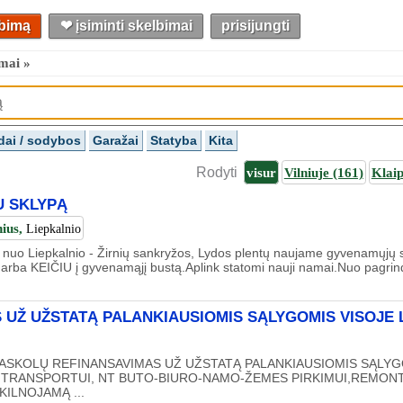
lbimą
❤︎ įsiminti skelbimai
prisijungti
mai »
dai / sodybos
Garažai
Statyba
Kita
Rodyti
visur
Vilniuje
(161)
Klai
 SKLYPĄ
nius,
Liepkalnio
ų nuo Liepkalnio - Žirnių sankryžos, Lydos plentų naujame gyvenamųj
 arba KEIČIU į gyvenamąjį bustą.Aplink statomi nauji namai.Nuo pagrindin
 UŽ UŽSTATĄ PALANKIAUSIOMIS SĄLYGOMIS VISOJE 
ASKOLŲ REFINANSAVIMAS UŽ UŽSTATĄ PALANKIAUSIOMIS SĄLYGO
V. TRANSPORTUI, NT BUTO-BIURO-NAMO-ŽEMES PIRKIMUI,REMONTUI
KILNOJAMĄ ...