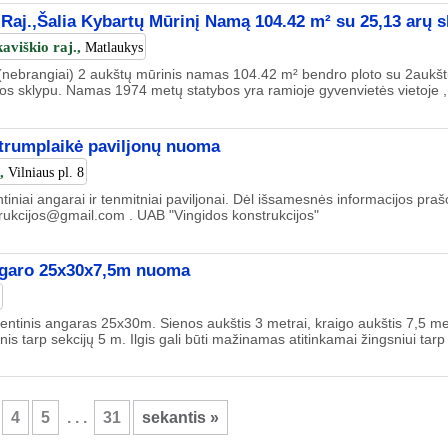
 Raj.,Šalia Kybartų Mūrinį Namą 104.42 m² su 25,13 arų s
kaviškio raj.,
Matlaukys
ebrangiai) 2 aukštų mūrinis namas 104.42 m² bendro ploto su 2aukštų 
s sklypu. Namas 1974 metų statybos yra ramioje gyvenvietės vietoje , V
r trumplaikė paviljonų nuoma
a,
Vilniaus pl. 8
iniai angarai ir tenmitniai paviljonai. Dėl išsamesnės informacijos pr
rukcijos@gmail.com . UAB "Vingidos konstrukcijos"
ngaro 25x30x7,5m nuoma
tinis angaras 25x30m. Sienos aukštis 3 metrai, kraigo aukštis 7,5 met
is tarp sekcijų 5 m. Ilgis gali būti mažinamas atitinkamai žingsniui tarp s
4
5
. . .
31
sekantis »