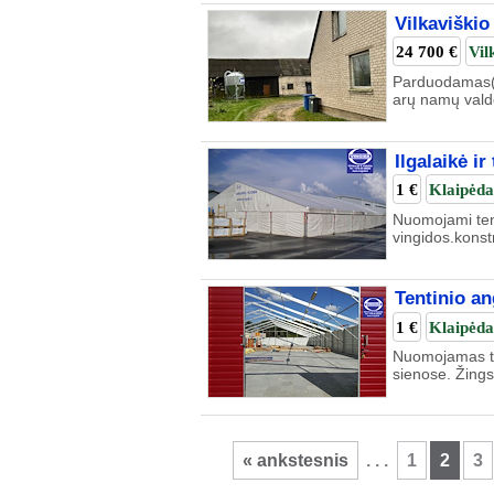
Vilkaviškio
24 700 €
Vil
Parduodamas(n
arų namų valdo
Ilgalaikė i
1 €
Klaipėd
Nuomojami tent
vingidos.konst
Tentinio a
1 €
Klaipėda
Nuomojamas ten
sienose. Žingsn
« ankstesnis
. . .
1
2
3