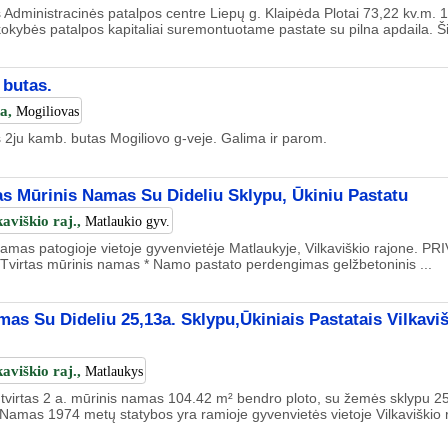
dministracinės patalpos centre Liepų g. Klaipėda Plotai 73,22 kv.m. 
okybės patalpos kapitaliai suremontuotame pastate su pilna apdaila. Ši
 butas.
da,
Mogiliovas
2ju kamb. butas Mogiliovo g-veje. Galima ir parom.
as Mūrinis Namas Su Dideliu Sklypu, Ūkiniu Pastatu
kaviškio raj.,
Matlaukio gyv.
amas patogioje vietoje gyvenvietėje Matlaukyje, Vilkaviškio rajone. PRI
 Tvirtas mūrinis namas * Namo pastato perdengimas gelžbetoninis ...
as Su Dideliu 25,13a. Sklypu,Ūkiniais Pastatais Vilkavi
kaviškio raj.,
Matlaukys
virtas 2 a. mūrinis namas 104.42 m² bendro ploto, su žemės sklypu 25,
 Namas 1974 metų statybos yra ramioje gyvenvietės vietoje Vilkaviškio r