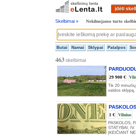
skelbimų lenta
įdėti ske
Skelbimai »
Nekilnojamo turto skelbi
Butai
Namai
Sklypai
Patalpos
So
463
skelbimai
PARDUODU
29 900 €
Vil
Tik 20 minuči
valdos sklypą,
PASKOLOS
1 €
Vilnius
PASKOLOS, P
STATYBAI, I
ĮKEIČIANT NE