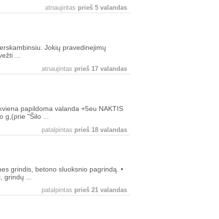
atnaujintas
prieš 5 valandas
.perskambinsiu. Jokių pravedinejimų
ežti ...
atnaujintas
prieš 17 valandas
ekviena papildoma valanda +5eu NAKTIS
g,(prie "Šilo ...
patalpintas
prieš 18 valandas
s grindis, betono sluoksnio pagrindą. •
 grindų ...
patalpintas
prieš 21 valandas