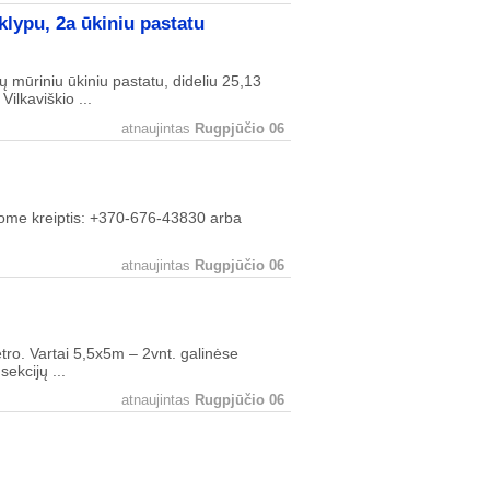
klypu, 2a ūkiniu pastatu
mūriniu ūkiniu pastatu, dideliu 25,13
ilkaviškio ...
atnaujintas
Rugpjūčio 06
ašome kreiptis: +370-676-43830 arba
atnaujintas
Rugpjūčio 06
ro. Vartai 5,5x5m – 2vnt. galinėse
ekcijų ...
atnaujintas
Rugpjūčio 06