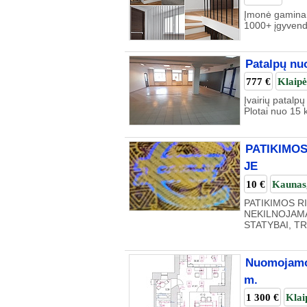
Įmonė gamina l
1000+ įgyvendi
Patalpų nu
777 €
Klaip
Įvairių patalp
Plotai nuo 15 
PATIKIMOS
JE
10 €
Kaunas
PATIKIMOS R
NEKILNOJAMĄ
STATYBAI, T
Nuomojamos 
m.
1 300 €
Klai