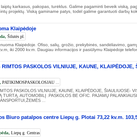
aiptų karkasus, pakopas, turėklus. Galime pagaminti beveik viską, paga
ntų projektų. Viską gaminame patys, todėl galime garantuoti darbų koky
oma Klaipėdoje
ėda,
Šilutės pl.
ų nuoma Klaipėdoje. Ofiso, salių, grožio, prekybinės, sandėliavimo, gam
kv.m, iki 2000 kv.m. Daugiau informacijos ir pasiūlymu Klaipėdoje telefon
 RIMTOS PASKOLOS VILNIUJE, KAUNE, KLAIPĖDOJE, 
,
PATIKIMOSPASKOLOSJAU ...
IMTOS PASKOLOS VILNIUJE, KAUNE, KLAIPĖDOJE, ŠIAULIUOSE- V
 TURTĄ, AUTOMOBILĮ .PASKOLOS BE OFIC. PAJAMŲ PALANKIAUS
RANSPORTUI,ŽEMĖS ...
Biuro patalpos centre Liepų g. Plotai 73,22 kv.m. 103,5
pėda,
Liepų g. Centras