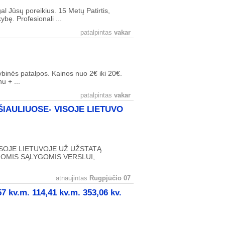
l Jūsų poreikius. 15 Metų Patirtis,
bę. Profesionali ...
patalpintas
vakar
ybinės patalpos. Kainos nuo 2€ iki 20€.
u + ...
patalpintas
vakar
ŠIAULIUOSE- VISOJE LIETUVO
ISOJE LIETUVOJE UŽ UŽSTATĄ
IOMIS SĄLYGOMIS VERSLUI,
atnaujintas
Rugpjūčio 07
7 kv.m. 114,41 kv.m. 353,06 kv.