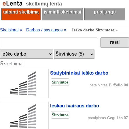
skelbimų lenta
talpinti skelbimą
įsiminti skelbimai
prisijungti
Skelbimai »
Darbas / paslaugos »
Ieško darbo Širvintose »
5
skelbimai
Statybininkai ieško darbo
Širvintos
patalpintas
Birželio 04
Ieskau ivairaus darbo
Širvintos
patalpintas
Gegužės 07