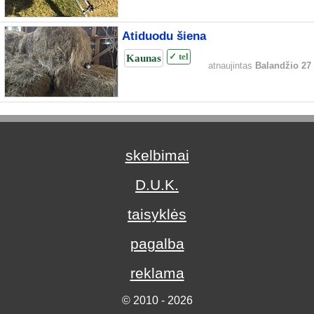
Atiduodu šiena
Kaunas
✓ tel
atnaujintas
Balandžio 27
skelbimai
D.U.K.
taisyklės
pagalba
reklama
© 2010 - 2026