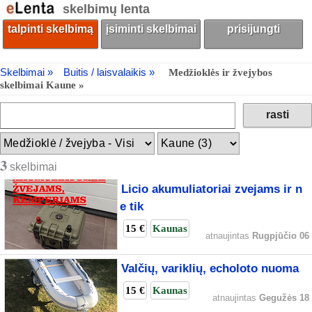
skelbimų lenta
talpinti skelbimą
įsiminti skelbimai
prisijungti
Skelbimai »
Buitis / laisvalaikis »
Medžioklės ir žvejybos
skelbimai Kaune »
3
skelbimai
Licio akumuliatoriai zvejams ir n
e tik
15 €
Kaunas
atnaujintas
Rugpjūčio 06
Valčių, variklių, echoloto nuoma
15 €
Kaunas
atnaujintas
Gegužės 18