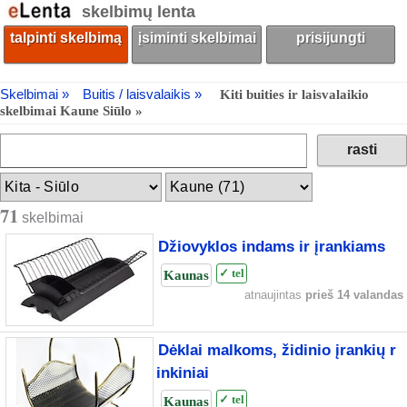
skelbimų lenta
talpinti skelbimą
įsiminti skelbimai
prisijungti
Skelbimai »
Buitis / laisvalaikis »
Kiti buities ir laisvalaikio
skelbimai Kaune Siūlo »
71
skelbimai
Džiovyklos indams ir įrankiams
Kaunas
✓ tel
atnaujintas
prieš 14 valandas
Dėklai malkoms, židinio įrankių r
inkiniai
Kaunas
✓ tel