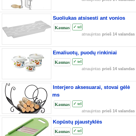
Suoliukas atsisesti ant vonios
Kaunas
✓ tel
atnaujintas
prieš 14 valandas
Emaliuotų, puodų rinkiniai
Kaunas
✓ tel
atnaujintas
prieš 14 valandas
Interjero aksesuarai, stovai gėlė
ms
Kaunas
✓ tel
atnaujintas
prieš 14 valandas
Kopūstų pjaustyklės
Kaunas
✓ tel