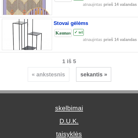
atnaujintas
prieš 14 valandas
Stovai gėlėms
Kaunas
✓ tel
atnaujintas
prieš 14 valandas
1 iš 5
« ankstesnis
sekantis »
skelbimai
D.U.K.
taisyklės