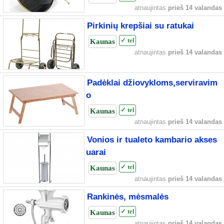
atnaujintas
prieš 14 valandas
Pirkinių krepšiai su ratukai
Kaunas
✓ tel
atnaujintas
prieš 14 valandas
Padėklai džiovykloms,serviravim
o
Kaunas
✓ tel
atnaujintas
prieš 14 valandas
Vonios ir tualeto kambario akses
uarai
Kaunas
✓ tel
atnaujintas
prieš 14 valandas
Rankinės, mėsmalės
Kaunas
✓ tel
atnaujintas
prieš 14 valandas