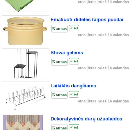
atnaujintas
prieš 14 valandas
Emaliuoti didelės talpos puodai
Kaunas
✓ tel
atnaujintas
prieš 14 valandas
Stovai gėlėms
Kaunas
✓ tel
atnaujintas
prieš 14 valandas
Laikiklis dangčiams
Kaunas
✓ tel
atnaujintas
prieš 14 valandas
Dekoratyvinės durų užuolaidos
Kaunas
✓ tel