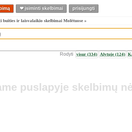
lbimą
❤︎ įsiminti skelbimai
prisijungti
i buities ir laisvalaikio skelbimai Molėtuose »
Rodyti
visur
(334)
Alytuje
(124)
K
ame puslapyje skelbimų nė