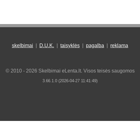
skelbimai
|
D.U.K.
|
taisyklės
|
pagalba
|
reklama
© 2010 - 2026 Skelbimai eLenta.lt. Visos teisės saugomos
3.66.1.0 (2026-04-27 11:41:49)