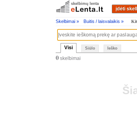
skelbimų lenta
įdėti ske
Skelbimai »
Buitis / laisvalaikis »
Kit
Visi
Siūlo
Ieško
0
skelbimai
Ši