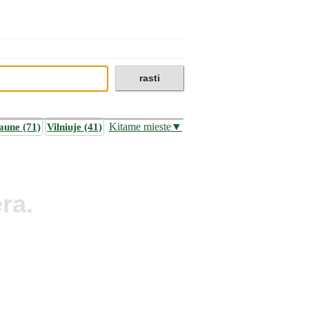
aune
(71)
Vilniuje
(41)
Kitame mieste▼
ra.