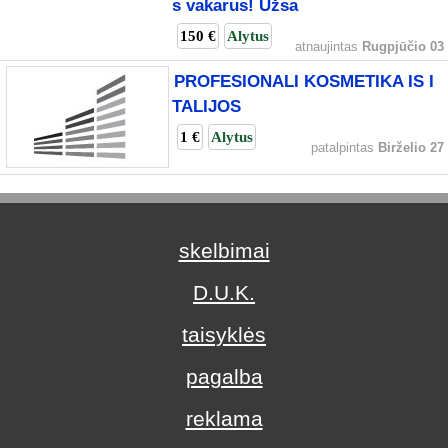
s vakarus! Užsa
150 €
Alytus
atnaujintas
Rugpjūčio 03
PROFESIONALI KOSMETIKA IS I
TALIJOS
1 €
Alytus
patalpintas
Birželio 27
skelbimai
D.U.K.
taisyklės
pagalba
reklama