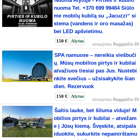
Nuoma Alytuje - Pirties ir kubilo
nuoma Tel. +370 699 99464 Siūlo
me mobilų kubilą su „Jacuzzi“ si
stema (vandens ir oro masažas)
bei LED apšvietimu.
150 €
Alytus
atnaujintas
Rugpjūčio 03
SPA namuose – nereikia viešbuči
ų. Mūsų mobilios pirtys ir kubilai
atvažiuos tiesiai pas Jus. Nustebi
nkite svečius – užsisakykite šian
dien. Rezervuok
150 €
Alytus
atnaujintas
Rugpjūčio 03
Šaltis lauke, bet šiluma viduje! M
obilios pirtys ir kubilai – atvežam
e į Jūsų kiemą. Švęskite, atsipala
iduokite, sukurkite nepamirštamu