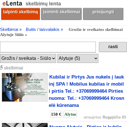
skelbimų lenta
talpinti skelbimą
įsiminti skelbimai
prisijungti
Skelbimai »
Buitis / laisvalaikis »
Grožio ir sveikatos skelbimai
Alytuje Siūlo »
5
skelbimai
Kubilai ir Pirtys Jus nukels į lauk
inį SPA ! Mobilus kubilas ir mobil
i pirtis Tel.: +37069999464 Pirties
nuoma: Tel.: +37069999464 Krosn
elė kūrenama
150 €
Alytus
atnaujintas
Rugpjūčio 03