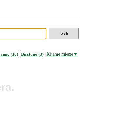
aune
(10)
Birštone
(3)
Kitame mieste▼
ra.