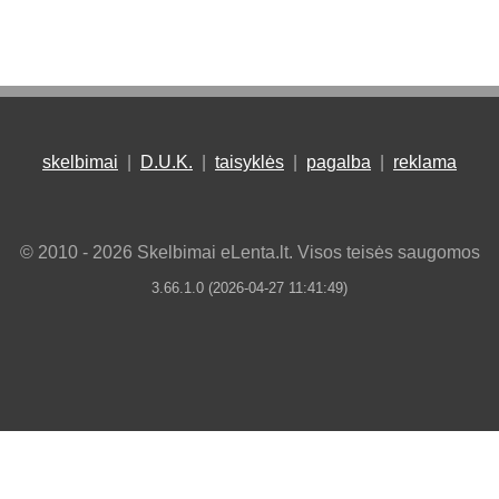
skelbimai
|
D.U.K.
|
taisyklės
|
pagalba
|
reklama
© 2010 - 2026 Skelbimai eLenta.lt. Visos teisės saugomos
3.66.1.0 (2026-04-27 11:41:49)