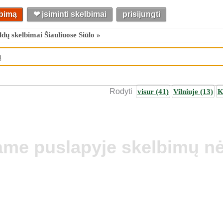
lbimą
❤︎ įsiminti skelbimai
prisijungti
ldų skelbimai Šiauliuose Siūlo »
Rodyti
visur
(41)
Vilniuje
(13)
K
ame puslapyje skelbimų nė