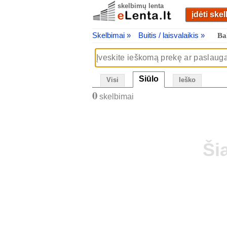
skelbimų lenta
įdėti ske
Skelbimai »
Buitis / laisvalaikis »
Ba
Siūlo
Visi
Ieško
0
skelbimai
Ši