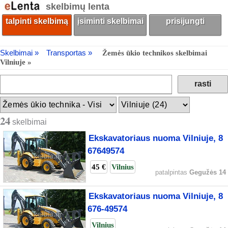
skelbimų lenta
talpinti skelbimą
įsiminti skelbimai
prisijungti
Skelbimai »
Transportas »
Žemės ūkio technikos skelbimai
Vilniuje »
24
skelbimai
Ekskavatoriaus nuoma Vilniuje, 8
67649574
45 €
Vilnius
patalpintas
Gegužės 14
Ekskavatoriaus nuoma Vilniuje, 8
676-49574
Vilnius