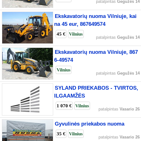
patalpintas
Gegužės 14
Ekskavatorių nuoma Vilniuje, kai
na 45 eur, 867649574
45 €
Vilnius
patalpintas
Gegužės 14
Ekskavatorių nuoma Vilniuje, 867
6-49574
Vilnius
patalpintas
Gegužės 14
SYLAND PRIEKABOS - TVIRTOS,
ILGAAMŽĖS
1 070 €
Vilnius
patalpintas
Vasario 26
Gyvulinės priekabos nuoma
35 €
Vilnius
patalpintas
Vasario 26