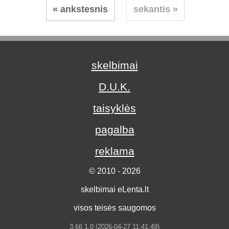
« ankstesnis
sekantis »
skelbimai
D.U.K.
taisyklės
pagalba
reklama
© 2010 - 2026
skelbimai eLenta.lt
visos teisės saugomos
3.66.1.0 (2026-04-27 11:41:49)