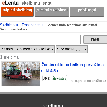
skelbimų lenta
talpinti skelbimą
įsiminti skelbimai
prisijungti
Skelbimai »
Transportas »
Žemės ūkio technikos skelbimai
Širvintose Ieško »
1
skelbimai
Žemės ukio technikos pervežima
s iki 4,5 t
30 €
Širvintos
atnaujintas
Balandžio 28
skelbimai