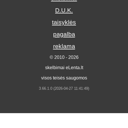
D.U.K.
taisyklės
pagalba
reklama
© 2010 - 2026
skelbimai eLenta.lt
visos teisės saugomos
3.66.1.0 (2026-04-27 11:41:49)