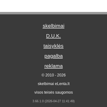
skelbimai
D.U.K.
taisyklės
pagalba
reklama
© 2010 - 2026
skelbimai eLenta.lt
visos teisės saugomos
3.66.1.0 (2026-04-27 11:41:49)