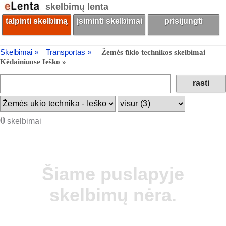
skelbimų lenta
talpinti skelbimą
įsiminti skelbimai
prisijungti
Skelbimai »
Transportas »
Žemės ūkio technikos skelbimai
Kėdainiuose Ieško »
0
skelbimai
Šiame puslapyje
skelbimų nėra.