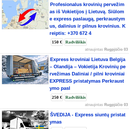
Profesionalus krovinių pervežim
as iš Vokietijos į Lietuvą. Siūlom
e express paslaugą, perkraustym
us, dalinius ir pilnus krovinius. K
reiptis: +370 672 4
150 €
Radviliškis
atnaujintas
Rugpjūčio 03
Express kroviniai Lietuva Belgija
– Olandija – Vokietija Krovinių pe
rvežimas Daliniai / pilni kroviniai
EXPRESS pristatymas Perkraust
ymo pasl
250 €
Radviliškis
atnaujintas
Rugpjūčio 03
ŠVEDIJA - Express siuntų pristat
ymas