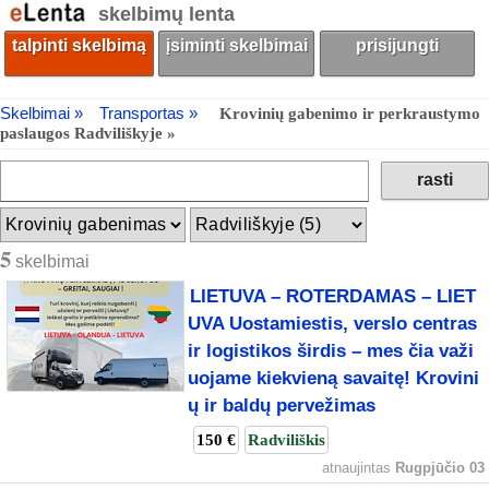
skelbimų lenta
talpinti skelbimą
įsiminti skelbimai
prisijungti
Skelbimai »
Transportas »
Krovinių gabenimo ir perkraustymo
paslaugos Radviliškyje »
5
skelbimai
LIETUVA – ROTERDAMAS – LIET
UVA Uostamiestis, verslo centras
ir logistikos širdis – mes čia važi
uojame kiekvieną savaitę! Krovini
ų ir baldų pervežimas
150 €
Radviliškis
atnaujintas
Rugpjūčio 03