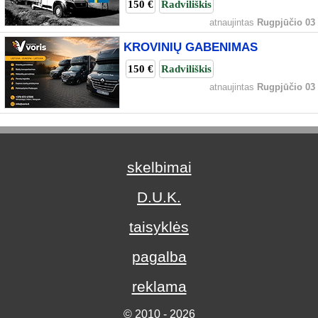
150 €
Radviliškis
atnaujintas
Rugpjūčio 03
KROVINIŲ GABENIMAS
150 €
Radviliškis
atnaujintas
Rugpjūčio 03
skelbimai
D.U.K.
taisyklės
pagalba
reklama
© 2010 - 2026