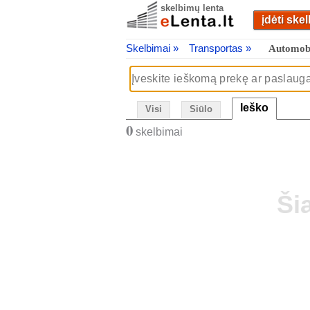
skelbimų lenta
įdėti ske
Skelbimai »
Transportas »
Automobi
Ieško
Visi
Siūlo
0
skelbimai
Ši