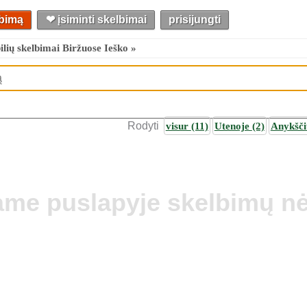
lbimą
❤︎ įsiminti skelbimai
prisijungti
lių skelbimai Biržuose Ieško »
Rodyti
visur
(11)
Utenoje
(2)
Anykšč
ame puslapyje skelbimų nė