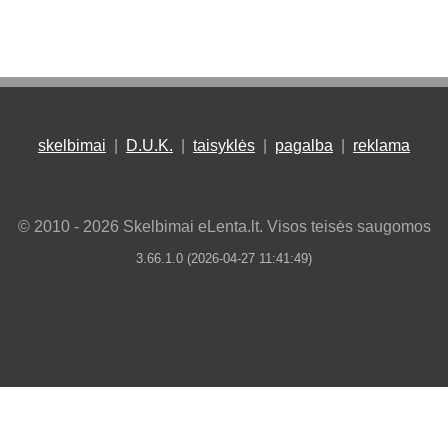
skelbimai
|
D.U.K.
|
taisyklės
|
pagalba
|
reklama
© 2010 - 2026 Skelbimai eLenta.lt. Visos teisės saugomos
3.66.1.0 (2026-04-27 11:41:49)