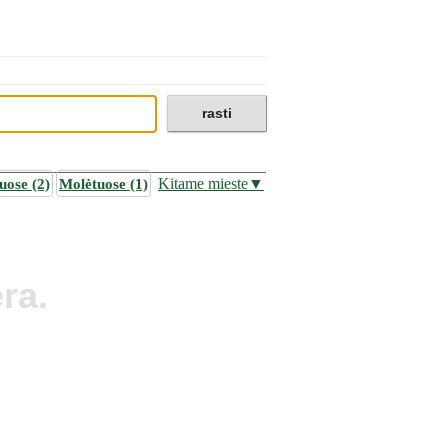
iuose
(2)
Molėtuose
(1)
Kitame mieste▼
ra.