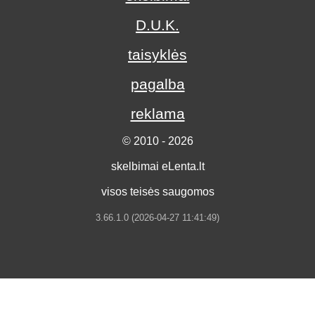
D.U.K.
taisyklės
pagalba
reklama
© 2010 - 2026
skelbimai eLenta.lt
visos teisės saugomos
3.66.1.0 (2026-04-27 11:41:49)