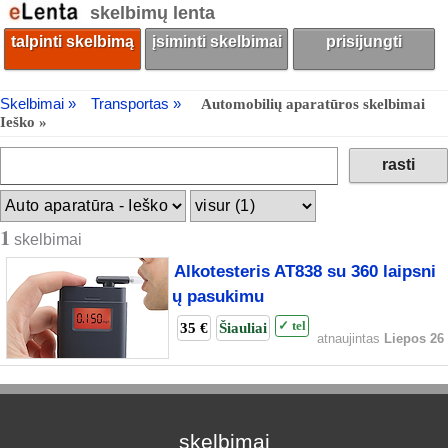
skelbimų lenta
talpinti skelbimą
įsiminti skelbimai
prisijungti
Skelbimai »
Transportas »
Automobilių aparatūros skelbimai
Ieško »
1
skelbimai
Alkotesteris AT838 su 360 laipsni
ų pasukimu
35 €
Šiauliai
✓ tel
atnaujintas
Liepos 26
skelbimai