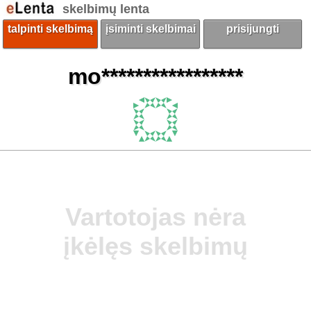
skelbimų lenta
talpinti skelbimą
įsiminti skelbimai
prisijungti
mo*****************
Vartotojas nėra
įkėlęs skelbimų