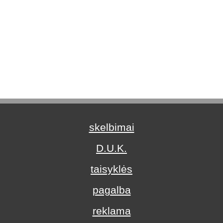
skelbimai
D.U.K.
taisyklės
pagalba
reklama