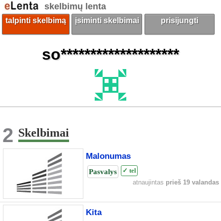
skelbimų lenta
talpinti skelbimą
įsiminti skelbimai
prisijungti
so********************
2
Skelbimai
Malonumas
Pasvalys
✓ tel
atnaujintas
prieš 19 valandas
Kita