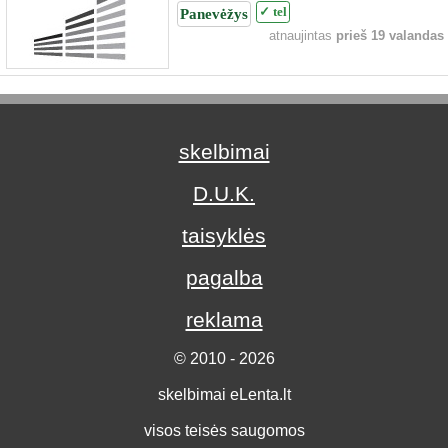
Panevėžys
✓ tel
atnaujintas
prieš 19 valandas
skelbimai
D.U.K.
taisyklės
pagalba
reklama
© 2010 - 2026
skelbimai eLenta.lt
visos teisės saugomos