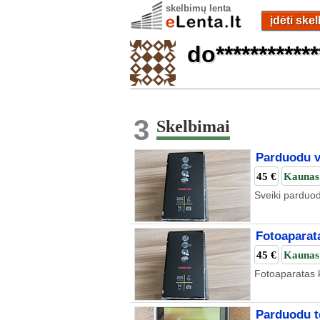
skelbimų lenta
įdėti ske
do************
3
Skelbimai
Parduodu v
45 €
Kaunas
Sveiki parduod
Fotoaparat
45 €
Kaunas
Fotoaparatas 
Parduodu t