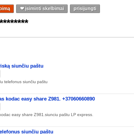
lbimą
❤︎ įsiminti skelbimai
prisijungti
********
iską siunčiu paštu
u telefonus siunčiu paštu
as kodac easy share Z981. +37060660890
kodac easy share Z981.siunciu paštu LP express.
elefonus siunčiu paštu