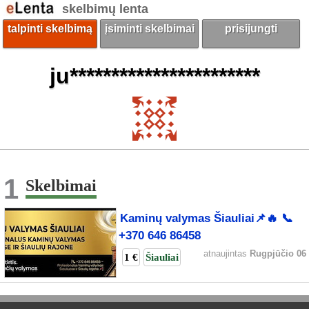
skelbimų lenta
talpinti skelbimą
įsiminti skelbimai
prisijungti
ju***********************
1
Skelbimai
Kaminų valymas Šiauliai📌🔥 📞
+370 646 86458
atnaujintas
Rugpjūčio 06
1 €
Šiauliai