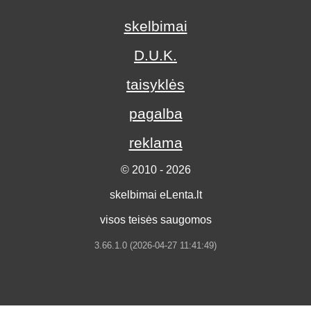
skelbimai
D.U.K.
taisyklės
pagalba
reklama
© 2010 - 2026
skelbimai eLenta.lt
visos teisės saugomos
3.66.1.0 (2026-04-27 11:41:49)