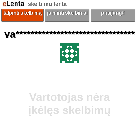
skelbimų lenta
talpinti skelbimą
įsiminti skelbimai
prisijungti
va********************************
Vartotojas nėra
įkėlęs skelbimų