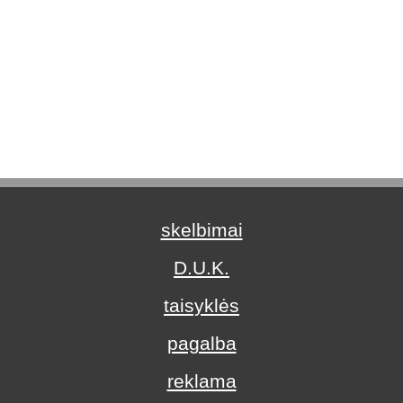
skelbimai
D.U.K.
taisyklės
pagalba
reklama