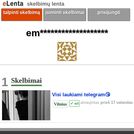
skelbimų lenta
talpinti skelbimą
įsiminti skelbimai
prisijungti
em*******************
1
Skelbimai
Visi laukiami telegram😘
atnaujintas
prieš 17 valandas
Vilnius
✓ tel