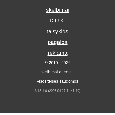
skelbimai
D.U.K.
taisyklės
pagalba
reklama
© 2010 - 2026
skelbimai eLenta.lt
visos teisės saugomos
3.66.1.0 (2026-04-27 11:41:49)