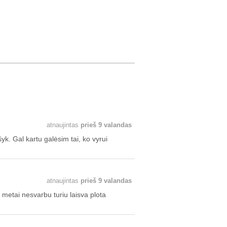
atnaujintas
prieš 9 valandas
yk. Gal kartu galėsim tai, ko vyrui
atnaujintas
prieš 9 valandas
i metai nesvarbu turiu laisva plota