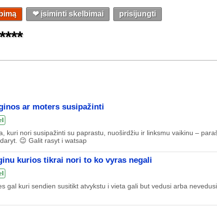
lbimą
❤︎ įsiminti skelbimai
prisijungti
****
ginos ar moters susipažinti
el
, kuri nori susipažinti su paprastu, nuoširdžiu ir linksmu vaikinu – paraš
aryt. 😉 Galit rasyt i watsap
inu kurios tikrai nori to ko vyras negali
el
s gal kuri sendien susitikt atvykstu i vieta gali but vedusi arba nevedus