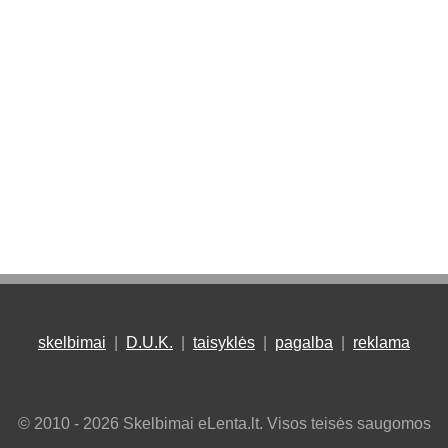
skelbimai
|
D.U.K.
|
taisyklės
|
pagalba
|
reklama
© 2010 - 2026 Skelbimai eLenta.lt. Visos teisės saugomos