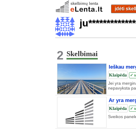
skelbimų lenta
įdėti ske
ju*************
2
Skelbimai
Ieškau mer
Klaipėda
✓ t
Jei yra mergina
nepavyksta pad
Ar yra merg
Klaipėda
✓ t
Sveikos panele