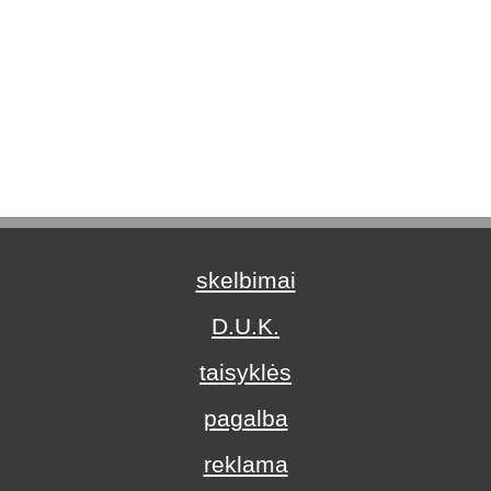
skelbimai
D.U.K.
taisyklės
pagalba
reklama