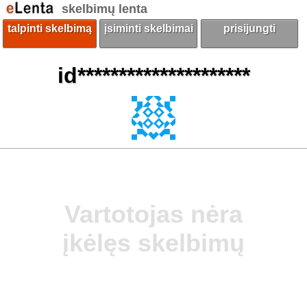
skelbimų lenta
talpinti skelbimą
įsiminti skelbimai
prisijungti
id*********************
Vartotojas nėra
įkėlęs skelbimų