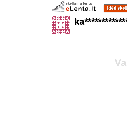
skelbimų lenta
įdėti ske
ka************
Va