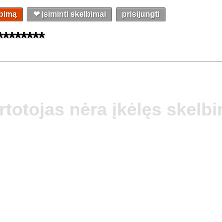
lbimą
❤︎ įsiminti skelbimai
prisijungti
********
rtotojas nėra įkėlęs skelb