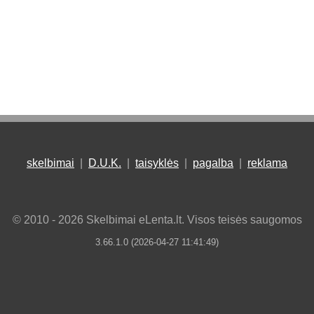
skelbimai
|
D.U.K.
|
taisyklės
|
pagalba
|
reklama
© 2010 - 2026 Skelbimai eLenta.lt. Visos teisės saugomos
3.66.1.0 (2026-04-27 11:41:49)