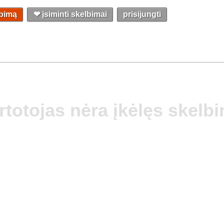
lbimą
❤︎ įsiminti skelbimai
prisijungti
rtotojas nėra įkėlęs skelb