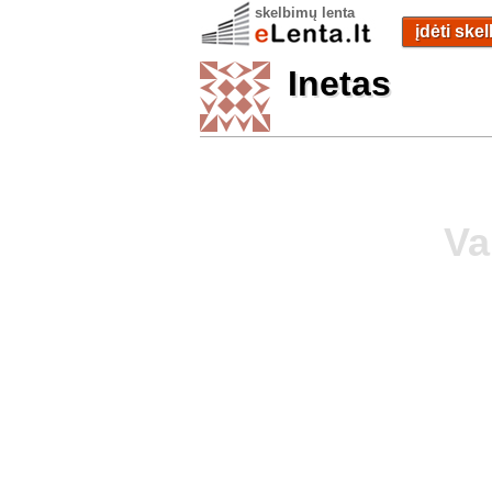
skelbimų lenta
įdėti ske
Inetas
Va