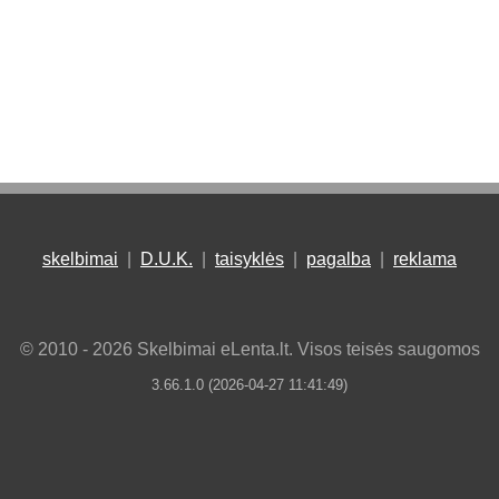
skelbimai
|
D.U.K.
|
taisyklės
|
pagalba
|
reklama
© 2010 - 2026 Skelbimai eLenta.lt. Visos teisės saugomos
3.66.1.0 (2026-04-27 11:41:49)