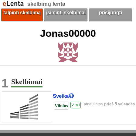
skelbimų lenta
talpinti skelbimą
įsiminti skelbimai
prisijungti
Jonas00000
1
Skelbimai
Sveika😉
atnaujintas
prieš 5 valandas
Vilnius
✓ tel