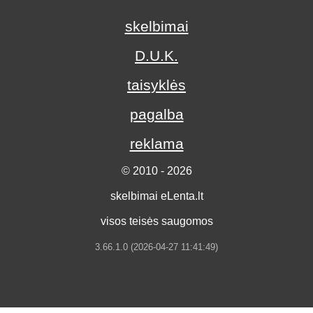
skelbimai
D.U.K.
taisyklės
pagalba
reklama
© 2010 - 2026
skelbimai eLenta.lt
visos teisės saugomos
3.66.1.0 (2026-04-27 11:41:49)