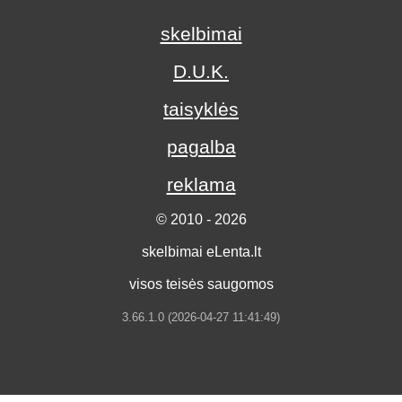
skelbimai
D.U.K.
taisyklės
pagalba
reklama
© 2010 - 2026
skelbimai eLenta.lt
visos teisės saugomos
3.66.1.0 (2026-04-27 11:41:49)