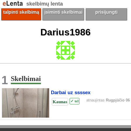
skelbimų lenta
talpinti skelbimą
įsiminti skelbimai
prisijungti
Darius1986
1
Skelbimai
Darbai uz ssssex
atnaujintas
Rugpjūčio 06
Kaunas
✓ tel