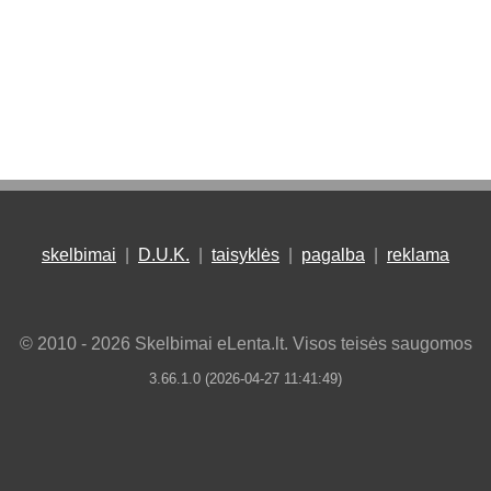
skelbimai
|
D.U.K.
|
taisyklės
|
pagalba
|
reklama
© 2010 - 2026 Skelbimai eLenta.lt. Visos teisės saugomos
3.66.1.0 (2026-04-27 11:41:49)