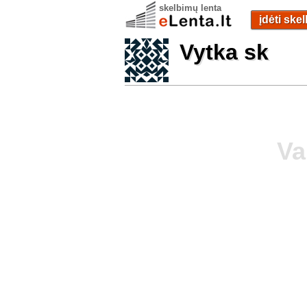
skelbimų lenta
įdėti ske
Vytka sk
Va