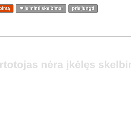
lbimą
❤︎ įsiminti skelbimai
prisijungti
rtotojas nėra įkėlęs skelb