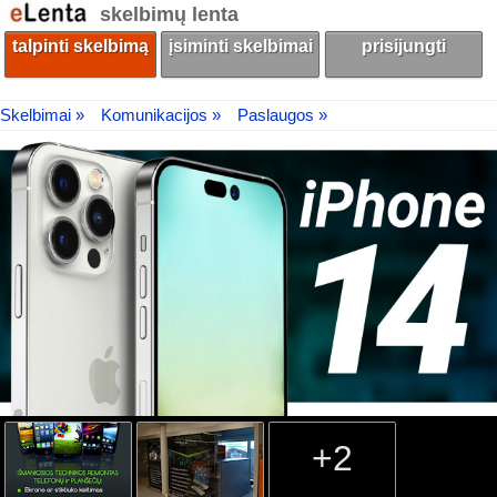
skelbimų lenta
talpinti skelbimą
įsiminti skelbimai
prisijungti
Skelbimai »
Komunikacijos »
Paslaugos »
+2