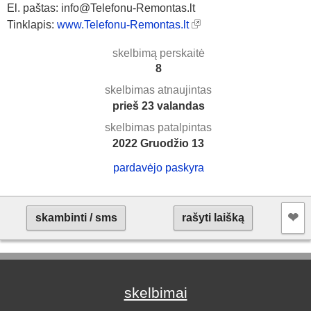
El. paštas: info@Telefonu-Remontas.lt
Tinklapis:
www.Telefonu-Remontas.lt
skelbimą perskaitė
8
skelbimas atnaujintas
prieš 23 valandas
skelbimas patalpintas
2022 Gruodžio 13
pardavėjo paskyra
❤︎
skambinti / sms
rašyti laišką
skelbimai