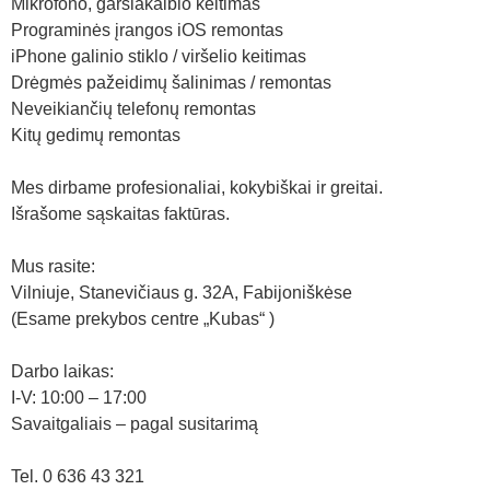
Mikrofono, garsiakalbio keitimas
Programinės įrangos iOS remontas
iPhone galinio stiklo / viršelio keitimas
Drėgmės pažeidimų šalinimas / remontas
Neveikiančių telefonų remontas
Kitų gedimų remontas
Mes dirbame profesionaliai, kokybiškai ir greitai.
Išrašome sąskaitas faktūras.
Mus rasite:
Vilniuje, Stanevičiaus g. 32A, Fabijoniškėse
(Esame prekybos centre „Kubas“ )
Darbo laikas:
I-V: 10:00 – 17:00
Savaitgaliais – pagal susitarimą
Tel. 0 636 43 321