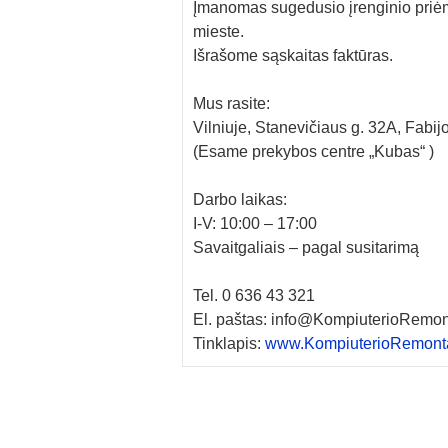
Įmanomas sugedusio įrenginio priė
mieste.
Išrašome sąskaitas faktūras.
Mus rasite:
Vilniuje, Stanevičiaus g. 32A, Fabi
(Esame prekybos centre „Kubas“ )
Darbo laikas:
I-V: 10:00 – 17:00
Savaitgaliais – pagal susitarimą
Tel. 0 636 43 321
El. paštas: info@KompiuterioRemont
Tinklapis:
www.KompiuterioRemonta