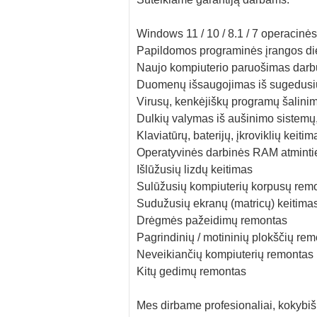
Windows 11 / 10 / 8.1 / 7 operacin
Papildomos programinės įrangos d
Naujo kompiuterio paruošimas darb
Duomenų išsaugojimas iš sugedusi
Virusų, kenkėjiškų programų šalini
Dulkių valymas iš aušinimo sistemų,
Klaviatūrų, baterijų, įkroviklių keitim
Operatyvinės darbinės RAM atminti
Išlūžusių lizdų keitimas
Sulūžusių kompiuterių korpusų remo
Sudužusių ekranų (matricų) keitima
Drėgmės pažeidimų remontas
Pagrindinių / motininių plokščių re
Neveikiančių kompiuterių remontas
Kitų gedimų remontas
Mes dirbame profesionaliai, kokybiška