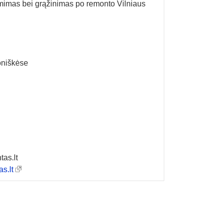
mimas bei grąžinimas po remonto Vilniaus
joniškėse
as.lt
s.lt