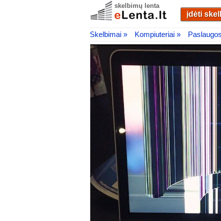
skelbimų lenta
įdėti ske
Skelbimai »
Kompiuteriai »
Paslaugos