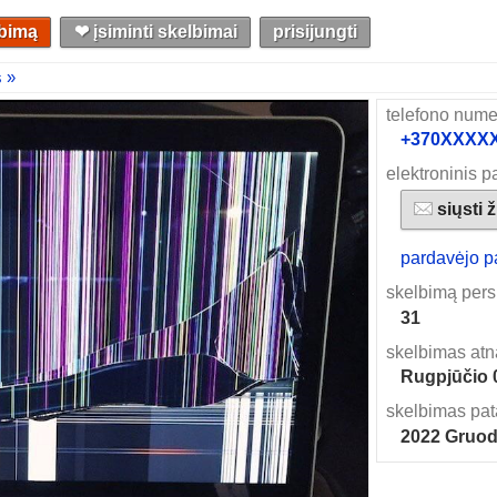
lbimą
❤︎ įsiminti skelbimai
prisijungti
 »
telefono nume
+370XXXXXX
elektroninis p
siųsti 
pardavėjo p
skelbimą pers
31
skelbimas atn
Rugpjūčio 
skelbimas pat
2022 Gruod