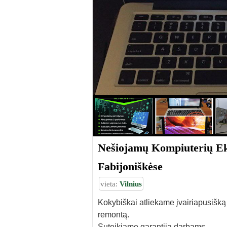
Nešiojamų Kompiuterių Ekr
Fabijoniškėse
vieta:
Vilnius
Kokybiškai atliekame įvairiapusišką
remontą.
Suteikiame garantiją darbams.