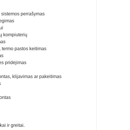
ės sistemos perrašymas
iegimas
ui
ų kompiuterių
mas
 termo pastos keitimas
as
es pridėjimas
ntas, klijavimas ar pakeitimas
s
montas
i ir greitai.