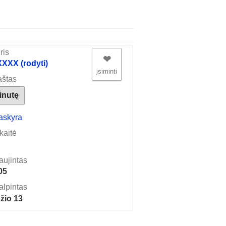
ris
❤︎
XX (rodyti)
įsiminti
aštas
žinutę
askyra
kaitė
aujintas
05
alpintas
žio 13