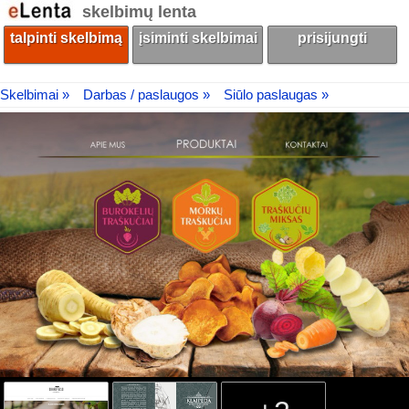
skelbimų lenta
talpinti skelbimą
įsiminti skelbimai
prisijungti
Skelbimai »
Darbas / paslaugos »
Siūlo paslaugas »