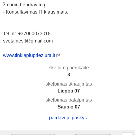
žmonių bendravimą
- Konsultavimas IT klausimais.
Tel. nr. +37060073018
svetaineslt@gmail.com
www.tinklapiuprieziura.lt
skelbimą perskaitė
3
skelbimas atnaujintas
Liepos 07
skelbimas patalpintas
Sausio 07
pardavėjo paskyra