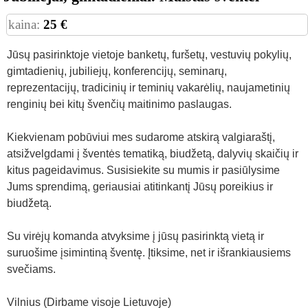
kaina:
25 €
Jūsų pasirinktoje vietoje banketų, furšetų, vestuvių pokylių,
gimtadienių, jubiliejų, konferencijų, seminarų,
reprezentacijų, tradicinių ir teminių vakarėlių, naujametinių
renginių bei kitų švenčių maitinimo paslaugas.
Kiekvienam pobūviui mes sudarome atskirą valgiaraštį,
atsižvelgdami į šventės tematiką, biudžetą, dalyvių skaičių ir
kitus pageidavimus. Susisiekite su mumis ir pasiūlysime
Jums sprendimą, geriausiai atitinkantį Jūsų poreikius ir
biudžetą.
Su virėjų komanda atvyksime į jūsų pasirinktą vietą ir
suruošime įsimintiną šventę. Įtiksime, net ir išrankiausiems
svečiams.
Vilnius (Dirbame visoje Lietuvoje)