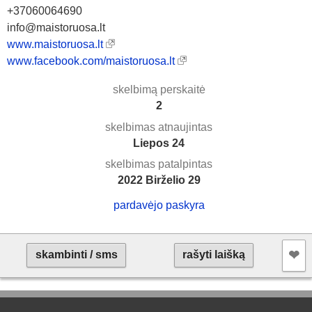
+37060064690
info@maistoruosa.lt
www.maistoruosa.lt
www.facebook.com/maistoruosa.lt
skelbimą perskaitė
2
skelbimas atnaujintas
Liepos 24
skelbimas patalpintas
2022 Birželio 29
pardavėjo paskyra
❤︎
skambinti / sms
rašyti laišką