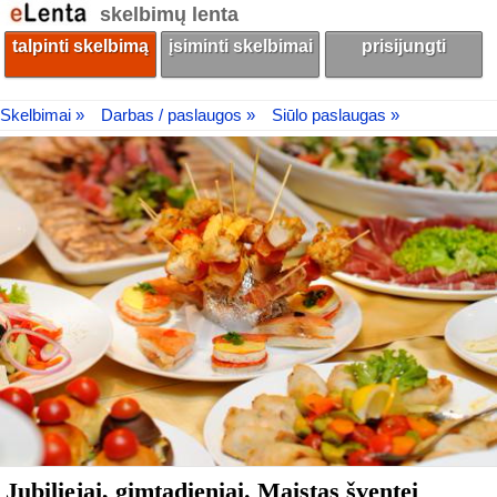
skelbimų lenta
talpinti skelbimą
įsiminti skelbimai
prisijungti
Skelbimai »
Darbas / paslaugos »
Siūlo paslaugas »
Jubiliejai, gimtadieniai. Maistas šventei