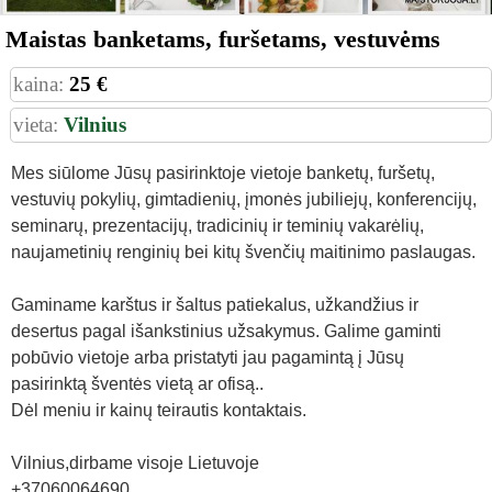
Maistas banketams, furšetams, vestuvėms
kaina:
25 €
vieta:
Vilnius
Mes siūlome Jūsų pasirinktoje vietoje banketų, furšetų,
vestuvių pokylių, gimtadienių, įmonės jubiliejų, konferencijų,
seminarų, prezentacijų, tradicinių ir teminių vakarėlių,
naujametinių renginių bei kitų švenčių maitinimo paslaugas.
Gaminame karštus ir šaltus patiekalus, užkandžius ir
desertus pagal išankstinius užsakymus. Galime gaminti
pobūvio vietoje arba pristatyti jau pagamintą į Jūsų
pasirinktą šventės vietą ar ofisą..
Dėl meniu ir kainų teirautis kontaktais.
Vilnius,dirbame visoje Lietuvoje
+37060064690