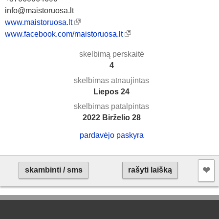
info@maistoruosa.lt
www.maistoruosa.lt
www.facebook.com/maistoruosa.lt
skelbimą perskaitė
4
skelbimas atnaujintas
Liepos 24
skelbimas patalpintas
2022 Birželio 28
pardavėjo paskyra
❤︎
skambinti / sms
rašyti laišką