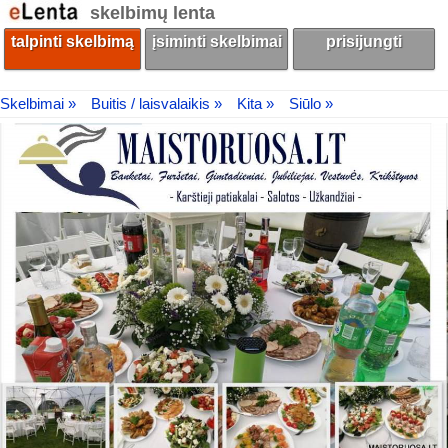
skelbimų lenta
talpinti skelbimą
įsiminti skelbimai
prisijungti
Skelbimai »
Buitis / laisvalaikis »
Kita »
Siūlo »