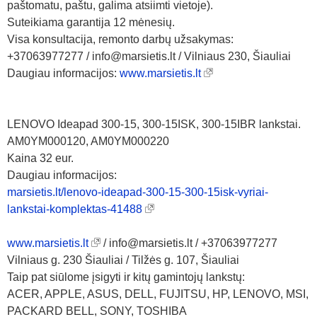
paštomatu, paštu, galima atsiimti vietoje).
Suteikiama garantija 12 mėnesių.
Visa konsultacija, remonto darbų užsakymas:
+37063977277 / info@marsietis.lt / Vilniaus 230, Šiauliai
Daugiau informacijos:
www.marsietis.lt
LENOVO Ideapad 300-15, 300-15ISK, 300-15IBR lankstai.
AM0YM000120, AM0YM000220
Kaina 32 eur.
Daugiau informacijos:
marsietis.lt/lenovo-ideapad-300-15-300-15isk-vyriai-
lankstai-komplektas-41488
www.marsietis.lt
/ info@marsietis.lt / +37063977277
Vilniaus g. 230 Šiauliai / Tilžės g. 107, Šiauliai
Taip pat siūlome įsigyti ir kitų gamintojų lankstų:
ACER, APPLE, ASUS, DELL, FUJITSU, HP, LENOVO, MSI,
PACKARD BELL, SONY, TOSHIBA