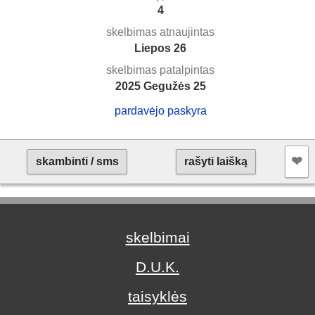
4
skelbimas atnaujintas
Liepos 26
skelbimas patalpintas
2025 Gegužės 25
pardavėjo paskyra
❤︎
skambinti / sms
rašyti laišką
skelbimai
D.U.K.
taisyklės