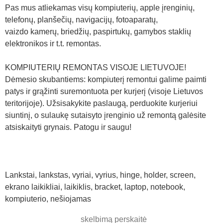
Pas mus atliekamas visų kompiuterių, apple įrenginių,
telefonų, planšečių, navigacijų, fotoaparatų,
vaizdo kamerų, briedžių, paspirtukų, gamybos staklių
elektronikos ir t.t. remontas.
KOMPIUTERIŲ REMONTAS VISOJE LIETUVOJE!
Dėmesio skubantiems: kompiuterį remontui galime paimti
patys ir grąžinti suremontuota per kurjerį (visoje Lietuvos
teritorijoje). Užsisakykite paslaugą, perduokite kurjeriui
siuntinį, o sulaukę sutaisyto įrenginio už remontą galėsite
atsiskaityti grynais. Patogu ir saugu!
Lankstai, lankstas, vyriai, vyrius, hinge, holder, screen,
ekrano laikikliai, laikiklis, bracket, laptop, notebook,
kompiuterio, nešiojamas
skelbimą perskaitė