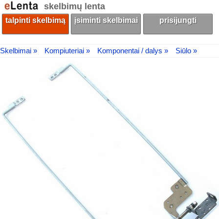
skelbimų lenta
talpinti skelbimą
įsiminti skelbimai
prisijungti
Skelbimai »
Kompiuteriai »
Komponentai / dalys »
Siūlo »