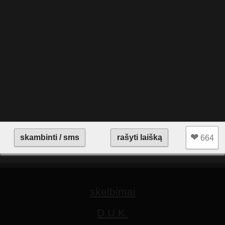
❤︎
skambinti / sms
rašyti laišką
664
skelbimai
D.U.K.