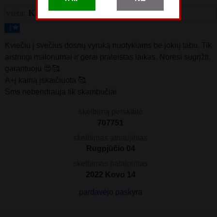
vieta:
Kaunas
★
1
Kviečiu į svečius dosnų vyruką nuotykiams be jokių tabu. Tik
aistringi malonumai ir gerai praleistas laikas. Norėsi sugrįžti,
garantuoju 😍🥰
A+į kainą įskaičiuota 🥰
Sms nebendrauja tik skambučiai
skelbimą perskaitė
707751
skelbimas atnaujintas
Rugpjūčio 04
skelbimas patalpintas
2022 Kovo 14
pardavėjo paskyra