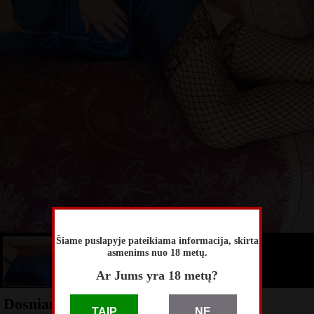
Šiame puslapyje pateikiama informacija, skirta
asmenims nuo 18 metų.
Ar Jums yra 18 metų?
Dosniam vyrukui 😘🔥
TAIP
NE