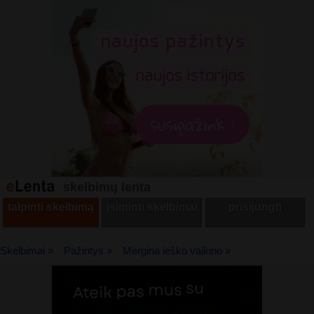
skelbimų lenta
talpinti skelbimą
įsiminti skelbimai
prisijungti
Skelbimai »
Pažintys »
Mergina ieško vaikino »