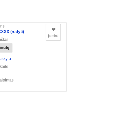
ris
❤︎
XX (rodyti)
įsiminti
aštas
žinutę
askyra
kaitė
alpintas