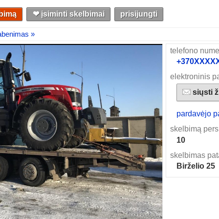
lbimą
❤︎ įsiminti skelbimai
prisijungti
gabenimas »
telefono nume
+370XXXXXX
elektroninis p
siųsti 
pardavėjo p
skelbimą pers
10
skelbimas pat
Birželio 25