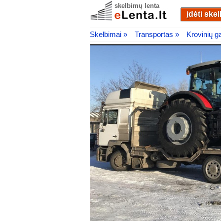
skelbimų lenta
įdėti ske
Skelbimai »
Transportas »
Krovinių 