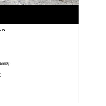
las
rampų)
)