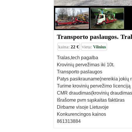
Transporto paslaugos. Tra
kaina:
22 €
vieta:
Vilnius
Tralas,tech pagalba
Krovinių pervežimas iki 10t.
Transporto paslaugos
Patys pasikrauname(nereikia jokių 
Turime krovinių pervežimo licenciją
CMR draudimas(krovinių draudimas
Išrašome pvm sąskaitas faktūras
Dirbame visoje Lietuvoje
Konkurencingos kainos
861313884