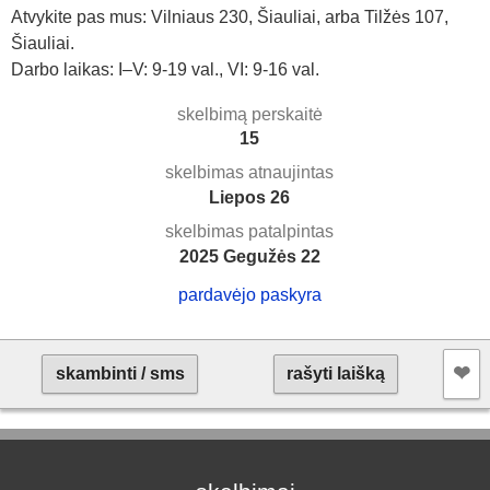
Atvykite pas mus: Vilniaus 230, Šiauliai, arba Tilžės 107,
Šiauliai.
Darbo laikas: I–V: 9-19 val., VI: 9-16 val.
skelbimą perskaitė
15
skelbimas atnaujintas
Liepos 26
skelbimas patalpintas
2025 Gegužės 22
pardavėjo paskyra
❤︎
skambinti / sms
rašyti laišką