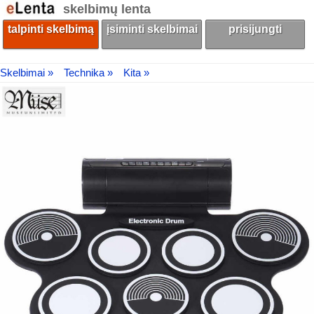
skelbimų lenta
talpinti skelbimą
įsiminti skelbimai
prisijungti
Skelbimai »
Technika »
Kita »