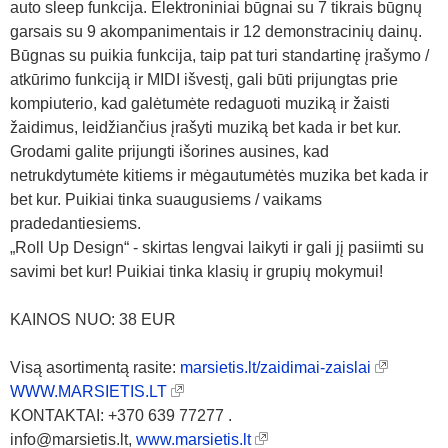
auto sleep funkcija. Elektroniniai būgnai su 7 tikrais būgnų
garsais su 9 akompanimentais ir 12 demonstracinių dainų.
Būgnas su puikia funkcija, taip pat turi standartinę įrašymo /
atkūrimo funkciją ir MIDI išvestį, gali būti prijungtas prie
kompiuterio, kad galėtumėte redaguoti muziką ir žaisti
žaidimus, leidžiančius įrašyti muziką bet kada ir bet kur.
Grodami galite prijungti išorines ausines, kad
netrukdytumėte kitiems ir mėgautumėtės muzika bet kada ir
bet kur. Puikiai tinka suaugusiems / vaikams
pradedantiesiems.
„Roll Up Design“ - skirtas lengvai laikyti ir gali jį pasiimti su
savimi bet kur! Puikiai tinka klasių ir grupių mokymui!
KAINOS NUO: 38 EUR
Visą asortimentą rasite:
marsietis.lt/zaidimai-zaislai
WWW.MARSIETIS.LT
KONTAKTAI: +370 639 77277 .
info@marsietis.lt,
www.marsietis.lt