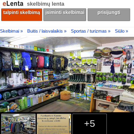
skelbimų lenta
talpinti skelbimą
įsiminti skelbimai
prisijungti
Skelbimai »
Buitis / laisvalaikis »
Sportas / turizmas »
Siūlo »
+5