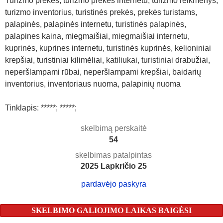
Turizmo prekės, turizmo prekės internetu, turizmo reikmenys,
turizmo inventorius, turistinės prekės, prekės turistams,
palapinės, palapinės internetu, turistinės palapinės,
palapines kaina, miegmaišiai, miegmaišiai internetu,
kuprinės, kuprines internetu, turistinės kuprinės, kelioniniai
krepšiai, turistiniai kilimėliai, katiliukai, turistiniai drabužiai,
neperšlampami rūbai, neperšlampami krepšiai, baidarių
inventorius, inventoriaus nuoma, palapinių nuoma
Tinklapis: *****; *****;
skelbimą perskaitė
54
skelbimas patalpintas
2025 Lapkričio 25
pardavėjo paskyra
SKELBIMO GALIOJIMO LAIKAS BAIGĖSI