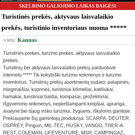
SKELBIMO GALIOJIMO LAIKAS BAIGĖSI
Turistinės prekės, aktyvaus laisvalaikio
prekės, turistinio inventoriaus nuoma *****
vieta:
Kaunas
Turistinės prekės, turizmo prekės, aktyvaus laisvalaikio
prekės.
Turistinių bei aktyvaus laisvalaikio prekių parduotuvė
internetu ***** Tik kokybiški turizmo reikmenys ir turizmo
inventorius. Turistinių prekių asortimentą sudaro: palapinės,
miegmaišiai, kuprinės, turistiniai kilimėliai, katiliukai,
hamakai, turistiniai baldai, kompasai, prožektoriai,
išgyvenimo reikmenys, neperšlampami krepšiai, apranga,
avalynė bei daug visko turizmui, žygiams, iškyloms gamtoje.
Prekiaujame šių gamintojų produkcija: SCARPA, DEUTER,
OSPREY, Pinguin, MIL-TEC, HUSKY, VANGO, THER-A-
REST, COLEMAN, LIFEVENTURE, MSR, CAMPINGAZ,