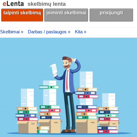
skelbimų lenta
talpinti skelbimą
įsiminti skelbimai
prisijungti
Skelbimai »
Darbas / paslaugos »
Kita »