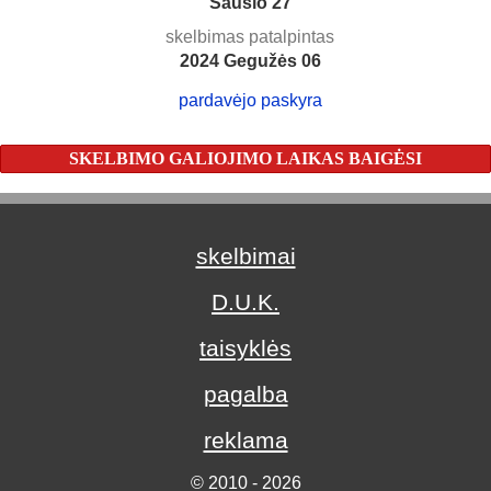
Sausio 27
skelbimas patalpintas
2024 Gegužės 06
pardavėjo paskyra
SKELBIMO GALIOJIMO LAIKAS BAIGĖSI
skelbimai
D.U.K.
taisyklės
pagalba
reklama
© 2010 - 2026