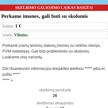
SKELBIMO GALIOJIMO LAIKAS BAIGĖSI
Perkame imones, gali buti su skolomis
kaina:
1 €
vieta:
Vilnius
Perkame įvairių teisinių statusų įmones su veiklso istorija,
PVM mokėtojas. Gali būti probleminės su skolomis.
Laukiame visų variantų.
Dėl išsamesnės informacijos kreipkitės telefonu ***** arba el.
paštu *****
***** »
skelbimą perskaitė
26
skelbimas atnaujintas