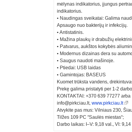
mėlynas indikatorius, įjungus pertra
indikatorius.
• Naudingas sveikatai: Galima naud
Apsaugo nuo bakterijų ir infekcijų.
• Antistatinis.
• Mažina plaukų ir drabužių elektrin
• Patvarus, aukštos kokybės aliumin
• Modernus dizainas dera su automob
• Saugus naudoti mašinoje.
• Ptiedai: USB laidas
• Gamintojas: BASEUS
Kuomet trūksta vandens, drėkintuvas
Prekę galima pristatyti per 1-2 darbo
KONTAKTAI: +370 639 77277 arba 
info@pirkciau.lt,
www.pirkciau.lt
Atvykite pas mus: Vilniaus 230, Šiau
Tilžes 109 PC “Saulės miestas“;
Darbo laikas: I–V: 9,18 val., VI: 9,14 