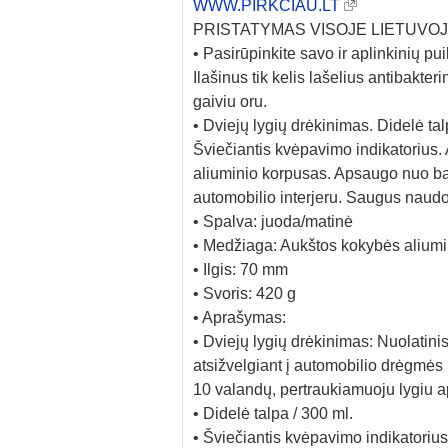
WWW.PIRKCIAU.LT
PRISTATYMAS VISOJE LIETUVOJE
• Pasirūpinkite savo ir aplinkinių p
Ilašinus tik kelis lašelius antibakter
gaiviu oru.
• Dviejų lygių drėkinimas. Didelė ta
Šviečiantis kvėpavimo indikatorius. 
aliuminio korpusas. Apsaugo nuo bak
automobilio interjeru. Saugus naudot
• Spalva: juoda/matinė
• Medžiaga: Aukštos kokybės ali
• Ilgis: 70 mm
• Svoris: 420 g
• Aprašymas:
• Dviejų lygių drėkinimas: Nuolatinis
atsižvelgiant į automobilio drėgmės 
10 valandų, pertraukiamuoju lygiu a
• Didelė talpa / 300 ml.
• Šviečiantis kvėpavimo indikatorius