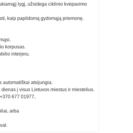
ukiamąjį lygį, užsidega ciklinio kvėpavimo
oti, kaip papildomą gydomąją priemonę.
imąsi.
io korpusas.
ilio interjeru.
 automatiškai atsijungia.
 dienas į visus Lietuvos miestus ir miestelius.
+370 677 01977,
liai, arba
val.