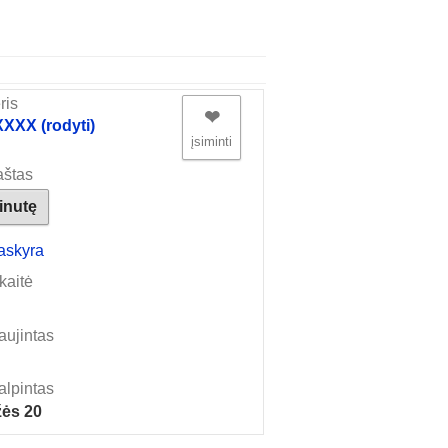
ris
❤︎
XX (rodyti)
įsiminti
aštas
žinutę
askyra
kaitė
aujintas
alpintas
ės 20