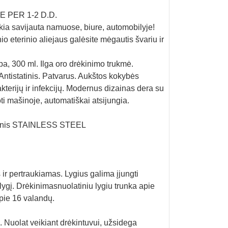
 PER 1-2 D.D.
uikia savijauta namuose, biure, automobilyje!
inio eterinio aliejaus galėsite mėgautis švariu ir
lpa, 300 ml. Ilga oro drėkinimo trukmė.
Antistatinis. Patvarus. Aukštos kokybės
terijų ir infekcijų. Modernus dizainas dera su
i mašinoje, automatiškai atsijungia.
uminis STAINLESS STEEL
 ir pertraukiamas. Lygius galima įjungti
lygį. Drėkinimasnuolatiniu lygiu trunka apie
pie 16 valandų.
. Nuolat veikiant drėkintuvui, užsidega