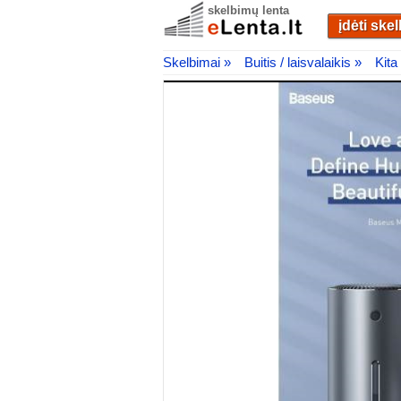
skelbimų lenta
įdėti ske
Skelbimai »
Buitis / laisvalaikis »
Kita