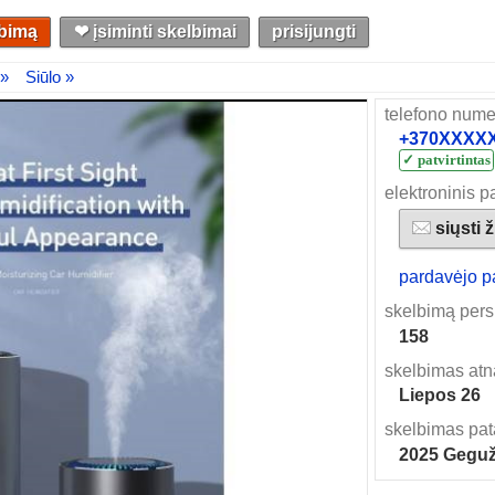
lbimą
❤︎ įsiminti skelbimai
prisijungti
 »
Siūlo »
telefono nume
+370XXXXXX
✓ patvirtintas
elektroninis p
siųsti 
pardavėjo p
skelbimą pers
158
skelbimas atn
Liepos 26
skelbimas pat
2025 Geguž