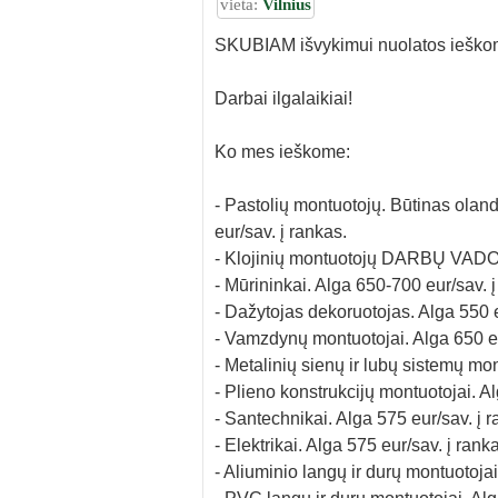
vieta:
Vilnius
SKUBIAM išvykimui nuolatos ieško
Darbai ilgalaikiai!
Ko mes ieškome:
- Pastolių montuotojų. Būtinas oland
eur/sav. į rankas.
- Klojinių montuotojų DARBŲ VADOV
- Mūrininkai. Alga 650-700 eur/sav. į
- Dažytojas dekoruotojas. Alga 550 e
- Vamzdynų montuotojai. Alga 650 eu
- Metalinių sienų ir lubų sistemų mo
- Plieno konstrukcijų montuotojai. Al
- Santechnikai. Alga 575 eur/sav. į r
- Elektrikai. Alga 575 eur/sav. į rank
- Aliuminio langų ir durų montuotojai