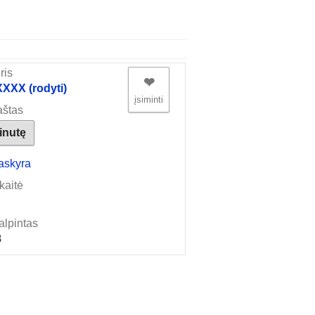
ris
❤︎
XX (rodyti)
įsiminti
aštas
žinutę
askyra
kaitė
alpintas
8