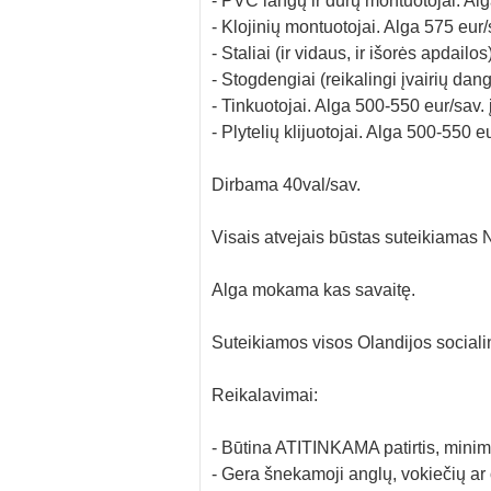
- PVC langų ir durų montuotojai. Alg
- Klojinių montuotojai. Alga 575 eur/
- Staliai (ir vidaus, ir išorės apdailo
- Stogdengiai (reikalingi įvairių dan
- Tinkuotojai. Alga 500-550 eur/sav. 
- Plytelių klijuotojai. Alga 500-550 e
Dirbama 40val/sav.
Visais atvejais būstas suteikiama
Alga mokama kas savaitę.
Suteikiamos visos Olandijos sociali
Reikalavimai:
- Būtina ATITINKAMA patirtis, mini
- Gera šnekamoji anglų, vokiečių ar