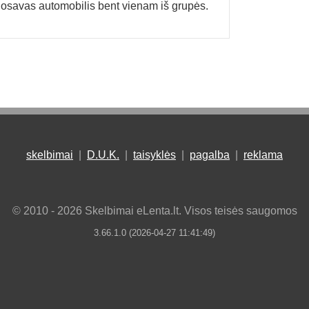
nuosavas automobilis bent vienam iš grupės.
skelbimai
|
D.U.K.
|
taisyklės
|
pagalba
|
reklama
© 2010 - 2026 Skelbimai eLenta.lt. Visos teisės saugomos
3.66.1.0 (2026-04-27 11:41:49)