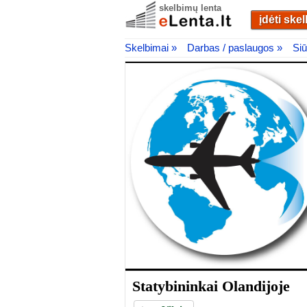
skelbimų lenta
įdėti ske
Skelbimai »
Darbas / paslaugos »
Siū
Statybininkai Olandijoje