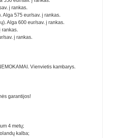
a 550 eur/sav. į rankas.
sav. į rankas.
s). Alga 575 eur/sav. į rankas.
gų). Alga 600 eur/sav. į rankas.
į rankas.
ur/sav. į rankas.
s NEMOKAMAI. Vienvietis kambarys.
nės garantijos!
mum 4 metų;
 olandų kalba;