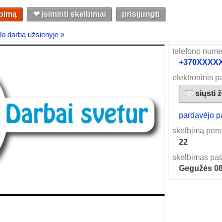
lbimą
❤︎ įsiminti skelbimai
prisijungti
lo darbą užsienyje »
telefono nume
+370XXXXXX
elektroninis p
siųsti 
pardavėjo p
skelbimą pers
22
skelbimas pat
Gegužės 0