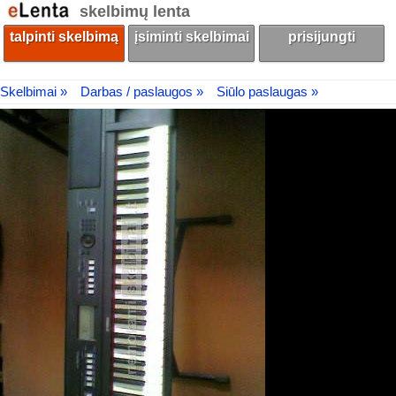
skelbimų lenta
talpinti skelbimą
įsiminti skelbimai
prisijungti
Skelbimai »
Darbas / paslaugos »
Siūlo paslaugas »