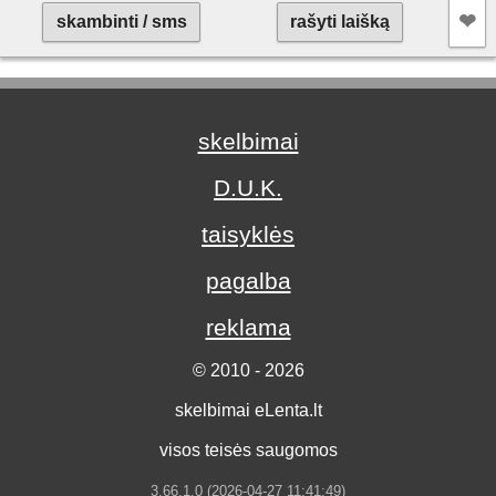
❤︎
skambinti / sms
rašyti laišką
skelbimai
D.U.K.
taisyklės
pagalba
reklama
© 2010 - 2026
skelbimai eLenta.lt
visos teisės saugomos
3.66.1.0 (2026-04-27 11:41:49)