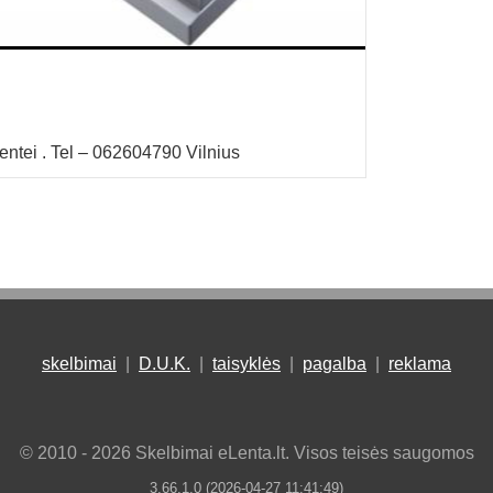
entei . Tel – 062604790 Vilnius
skelbimai
|
D.U.K.
|
taisyklės
|
pagalba
|
reklama
© 2010 - 2026 Skelbimai eLenta.lt. Visos teisės saugomos
3.66.1.0 (2026-04-27 11:41:49)