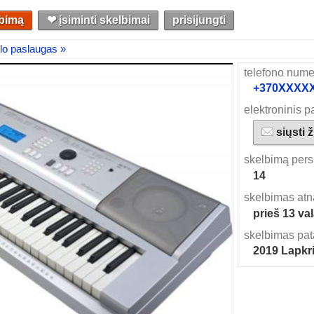
lbimą
❤︎ įsiminti skelbimai
prisijungti
lo paslaugas »
telefono nume
+370XXXXXX
elektroninis p
siųsti 
skelbimą pers
14
skelbimas atn
prieš 13 va
skelbimas pat
2019 Lapkri