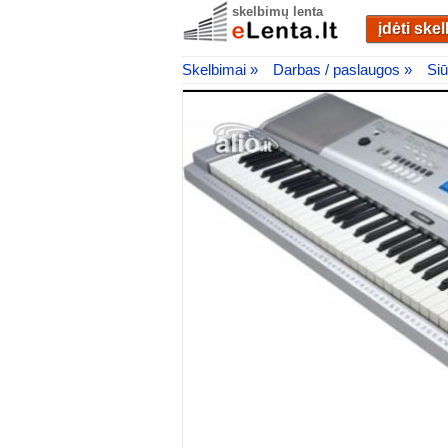
skelbimų lenta
įdėti ske
Skelbimai »
Darbas / paslaugos »
Siū