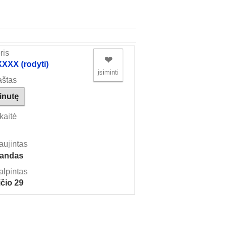
ris
❤︎
XX (rodyti)
įsiminti
aštas
žinutę
kaitė
aujintas
landas
alpintas
čio 29