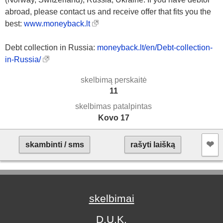
abroad, please contact us and receive offer that fits you the
best:
www.moneyback.lt
Debt collection in Russia:
moneyback.lt/en/Debt-collection-
in-Russia/
skelbimą perskaitė
11
skelbimas patalpintas
Kovo 17
❤︎
skambinti / sms
rašyti laišką
skelbimai
D.U.K.