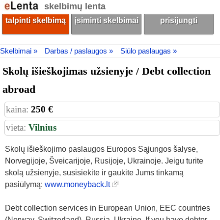
skelbimų lenta
talpinti skelbimą
įsiminti skelbimai
prisijungti
Skelbimai »
Darbas / paslaugos »
Siūlo paslaugas »
Skolų išieškojimas užsienyje / Debt collection
abroad
kaina:
250 €
vieta:
Vilnius
Skolų išieškojimo paslaugos Europos Sąjungos šalyse,
Norvegijoje, Šveicarijoje, Rusijoje, Ukrainoje. Jeigu turite
skolą užsienyje, susisiekite ir gaukite Jums tinkamą
pasiūlymą:
www.moneyback.lt
Debt collection services in European Union, EEC countries
(Norway, Switzerland), Russia, Ukraine. If you have debtor