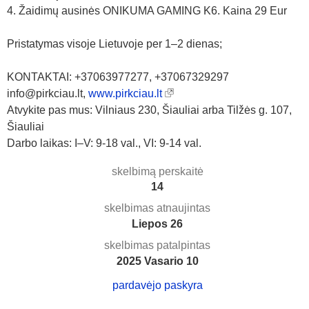
4. Žaidimų ausinės ONIKUMA GAMING K6. Kaina 29 Eur
Pristatymas visoje Lietuvoje per 1–2 dienas;
KONTAKTAI: +37063977277, +37067329297
info@pirkciau.lt,
www.pirkciau.lt
Atvykite pas mus: Vilniaus 230, Šiauliai arba Tilžės g. 107,
Šiauliai
Darbo laikas: I–V: 9-18 val., VI: 9-14 val.
skelbimą perskaitė
14
skelbimas atnaujintas
Liepos 26
skelbimas patalpintas
2025 Vasario 10
pardavėjo paskyra