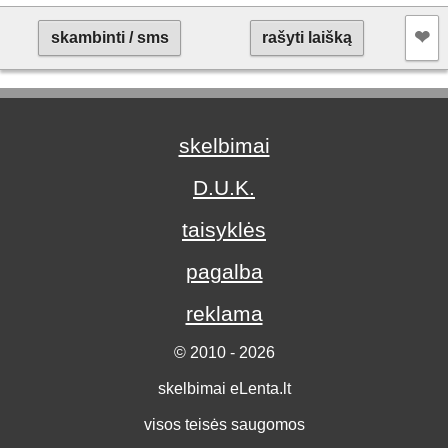
❤︎
skambinti / sms
rašyti laišką
skelbimai
D.U.K.
taisyklės
pagalba
reklama
© 2010 - 2026
skelbimai eLenta.lt
visos teisės saugomos