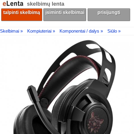
skelbimų lenta
talpinti skelbimą
įsiminti skelbimai
prisijungti
Skelbimai »
Kompiuteriai »
Komponentai / dalys »
Siūlo »