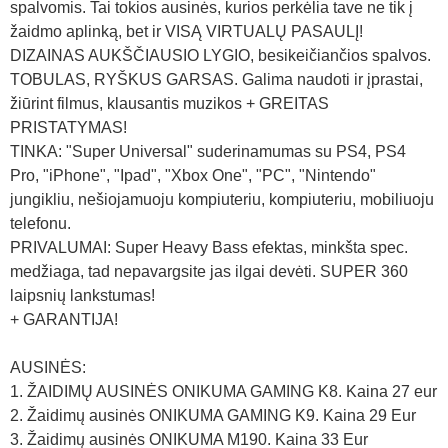
spalvomis. Tai tokios ausinės, kurios perkėlia tave ne tik į
žaidmo aplinką, bet ir VISĄ VIRTUALŲ PASAULĮ!
DIZAINAS AUKŠČIAUSIO LYGIO, besikeičiančios spalvos.
TOBULAS, RYŠKUS GARSAS. Galima naudoti ir įprastai,
žiūrint filmus, klausantis muzikos + GREITAS
PRISTATYMAS!
TINKA: "Super Universal" suderinamumas su PS4, PS4
Pro, "iPhone", "Ipad", "Xbox One", "PC", "Nintendo"
jungikliu, nešiojamuoju kompiuteriu, kompiuteriu, mobiliuoju
telefonu.
PRIVALUMAI: Super Heavy Bass efektas, minkšta spec.
medžiaga, tad nepavargsite jas ilgai devėti. SUPER 360
laipsnių lankstumas!
+ GARANTIJA!
AUSINĖS:
1. ŽAIDIMŲ AUSINĖS ONIKUMA GAMING K8. Kaina 27 eur
2. Žaidimų ausinės ONIKUMA GAMING K9. Kaina 29 Eur
3. Žaidimų ausinės ONIKUMA M190. Kaina 33 Eur