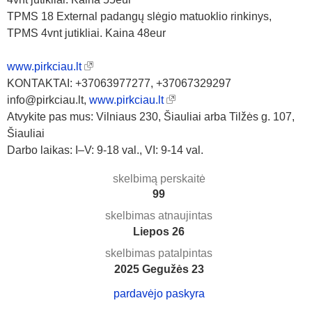
TPMS 18 External padangų slėgio matuoklio rinkinys,
TPMS 4vnt jutikliai. Kaina 48eur
www.pirkciau.lt
KONTAKTAI: +37063977277, +37067329297
info@pirkciau.lt,
www.pirkciau.lt
Atvykite pas mus: Vilniaus 230, Šiauliai arba Tilžės g. 107,
Šiauliai
Darbo laikas: I–V: 9-18 val., VI: 9-14 val.
skelbimą perskaitė
99
skelbimas atnaujintas
Liepos 26
skelbimas patalpintas
2025 Gegužės 23
pardavėjo paskyra