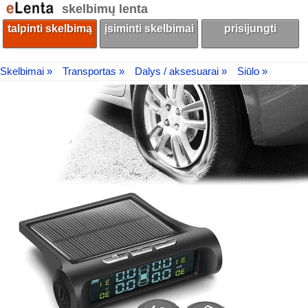
skelbimų lenta
talpinti skelbimą
įsiminti skelbimai
prisijungti
Skelbimai »
Transportas »
Dalys / aksesuarai »
Siūlo »