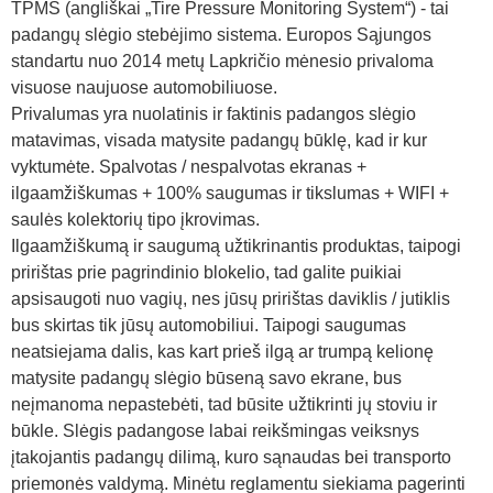
TPMS (angliškai „Tire Pressure Monitoring System“) - tai
padangų slėgio stebėjimo sistema. Europos Sąjungos
standartu nuo 2014 metų Lapkričio mėnesio privaloma
visuose naujuose automobiliuose.
Privalumas yra nuolatinis ir faktinis padangos slėgio
matavimas, visada matysite padangų būklę, kad ir kur
vyktumėte. Spalvotas / nespalvotas ekranas +
ilgaamžiškumas + 100% saugumas ir tikslumas + WIFI +
saulės kolektorių tipo įkrovimas.
Ilgaamžiškumą ir saugumą užtikrinantis produktas, taipogi
pririštas prie pagrindinio blokelio, tad galite puikiai
apsisaugoti nuo vagių, nes jūsų pririštas daviklis / jutiklis
bus skirtas tik jūsų automobiliui. Taipogi saugumas
neatsiejama dalis, kas kart prieš ilgą ar trumpą kelionę
matysite padangų slėgio būseną savo ekrane, bus
neįmanoma nepastebėti, tad būsite užtikrinti jų stoviu ir
būkle. Slėgis padangose labai reikšmingas veiksnys
įtakojantis padangų dilimą, kuro sąnaudas bei transporto
priemonės valdymą. Minėtu reglamentu siekiama pagerinti