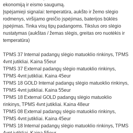
ekonomiją ir eismo saugumą.
Įspėjamieji signalai: temperatūra, aukšto ir žemo slėgio
rodmenys, viršijamo greičio įspėjimas, baterijos būklės
įspėjimas. Tinka visų tipų padangoms. Tikslus oro slėgio
nustatymas (aukštas / žemas slėgis, greitas oro nuotėkis ir
temperatūra)
TPMS 37 Internal padangų slėgio matuoklio rinkinys, TPMS
4vnt jutikliai. Kaina 55eur
TPMS 37 External padangų slėgio matuoklio rinkinys,
TPMS 4vnt jutikliai. Kaina 45eur
TPMS 18 GOLD Internal padangų slėgio matuoklio rinkinys,
TPMS 4vnt jutikliai. Kaina 55eur
TPMS 18 External GOLD padangų slėgio matuoklio
rinkinys, TPMS 4vnt jutikliai. Kaina 48eur
TPMS 08 External padangų slėgio matuoklio rinkinys,
TPMS 4vnt jutikliai. Kaina 45eur
TPMS 18 Internal padangų slėgio matuoklio rinkinys, TPMS
4vnt jutikliai. Kaina 55eur