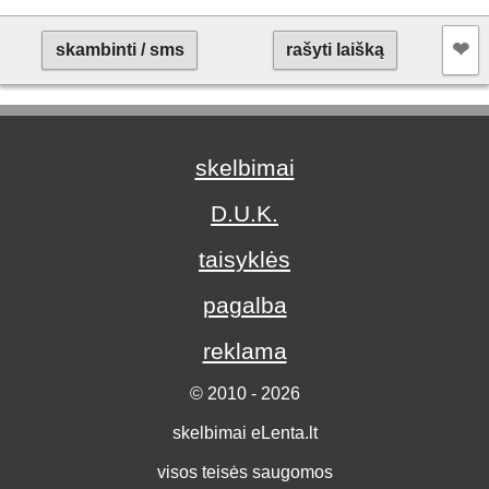
❤︎
skambinti / sms
rašyti laišką
skelbimai
D.U.K.
taisyklės
pagalba
reklama
© 2010 - 2026
skelbimai eLenta.lt
visos teisės saugomos