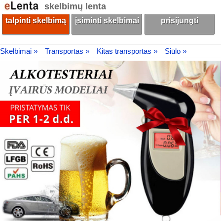
skelbimų lenta
talpinti skelbimą
įsiminti skelbimai
prisijungti
Skelbimai »
Transportas »
Kitas transportas »
Siūlo »