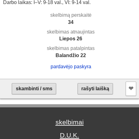
Darbo laikas: I–V: 9-18 val., VI: 9-14 val.
skelbimą perskaitė
34
skelbimas atnaujintas
Liepos 26
skelbimas patalpintas
Balandžio 22
pardavėjo paskyra
❤︎
skambinti / sms
rašyti laišką
skelbimai
D.U.K.