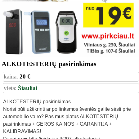
ALKOTESTERIŲ pasirinkimas
kaina:
20 €
vieta:
Šiauliai
ALKOTESTERIŲ pasirinkimas
Norisi būti užtikrinti ar po linksmos šventės galite sėsti prie
automobilio vairo? Pas mus platus ALKOTESTERIŲ
pasirinkimas + GEROS KAINOS + GARANTIJA +
KALIBRAVIMAS!
Daugiau ➡️ http://pirkciau.lt/297-alkotesteriai